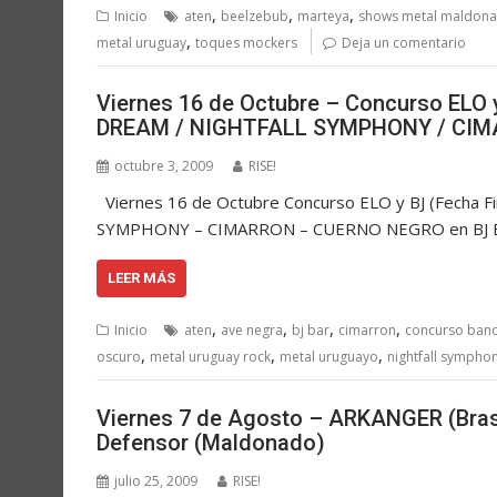
,
,
,
Inicio
aten
beelzebub
marteya
shows metal maldon
,
metal uruguay
toques mockers
Deja un comentario
Viernes 16 de Octubre – Concurso ELO 
DREAM / NIGHTFALL SYMPHONY / CIMA
octubre 3, 2009
RISE!
Viernes 16 de Octubre Concurso ELO y BJ (Fecha
SYMPHONY – CIMARRON – CUERNO NEGRO en BJ Bar 
LEER MÁS
,
,
,
,
Inicio
aten
ave negra
bj bar
cimarron
concurso ban
,
,
,
oscuro
metal uruguay rock
metal uruguayo
nightfall sympho
Viernes 7 de Agosto – ARKANGER (Bras
Defensor (Maldonado)
julio 25, 2009
RISE!