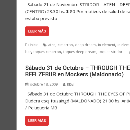
Sábado 21 de Noviembre STRIDOR – ATEN – DEEP D
(CENTRO) 23:30 hs. $ 80 Por motivos de salud de s
estaba previsto
LEER MÁS
,
,
,
,
Inicio
aten
cimarron
deep dream
in element
in elem
,
,
,
bar
toques cimarron
toques deep dream
toques stridor
Sábado 31 de Octubre – THROUGH THE
BEELZEBUB en Mockers (Maldonado)
octubre 18, 2009
RISE!
Sábado 31 de Octubre THROUGH THE EYES OF P
Dudera esq. Ituzaingó (MALDONADO) 21:00 hs. Anti
/ Peluquería MB
LEER MÁS