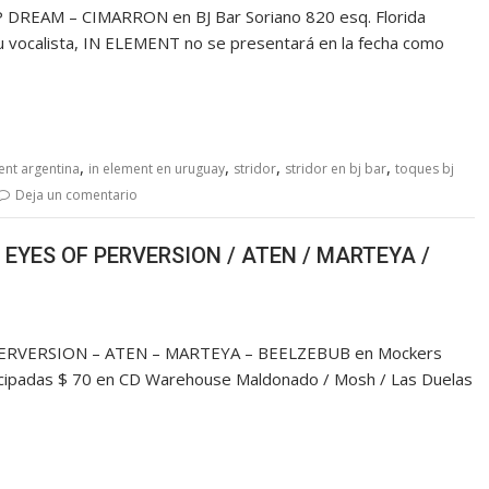
REAM – CIMARRON en BJ Bar Soriano 820 esq. Florida
u vocalista, IN ELEMENT no se presentará en la fecha como
,
,
,
,
ent argentina
in element en uruguay
stridor
stridor en bj bar
toques bj
Deja un comentario
 EYES OF PERVERSION / ATEN / MARTEYA /
ERVERSION – ATEN – MARTEYA – BEELZEBUB en Mockers
cipadas $ 70 en CD Warehouse Maldonado / Mosh / Las Duelas