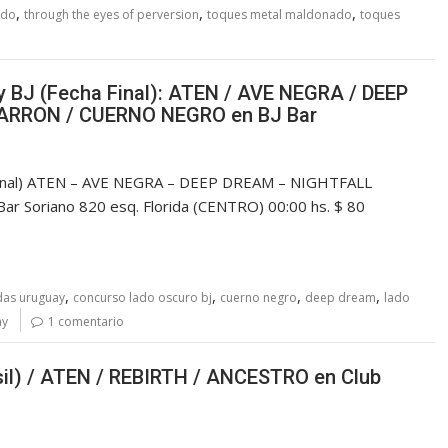
,
,
,
ado
through the eyes of perversion
toques metal maldonado
toques
y BJ (Fecha Final): ATEN / AVE NEGRA / DEEP
RRON / CUERNO NEGRO en BJ Bar
 Final) ATEN – AVE NEGRA – DEEP DREAM – NIGHTFALL
Soriano 820 esq. Florida (CENTRO) 00:00 hs. $ 80
,
,
,
,
das uruguay
concurso lado oscuro bj
cuerno negro
deep dream
lado
ny
1 comentario
il) / ATEN / REBIRTH / ANCESTRO en Club