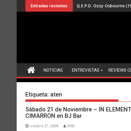
Saltar
Q.E.P.D. Ozzy Osbourne (19
Entradas recientes
al
contenido
NOTICIAS
ENTREVISTAS
REVIEWS C
Etiqueta:
aten
Sábado 21 de Noviembre – IN ELEMENT 
CIMARRON en BJ Bar
octubre 27, 2009
RISE!