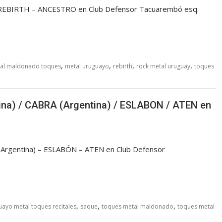
 REBIRTH – ANCESTRO en Club Defensor Tacuarembó esq.
,
,
,
,
al maldonado toques
metal uruguayo
rebirth
rock metal uruguay
toques
na) / CABRA (Argentina) / ESLABON / ATEN en
Argentina) – ESLABÓN – ATEN en Club Defensor
,
,
,
uayo metal toques recitales
saque
toques metal maldonado
toques metal