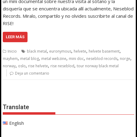
un mini documental sobre nuestra visita al sótano y la
disquería que se encuentra ubicada allí actualmente, Neseblod
Records. Miralo, compartilo y no olvides suscribirte al canal de
RISE!
LEER MÁS
,
,
,
,
Inicio
black metal
euronymous
helvete
helvete basement
,
,
,
,
,
,
mayhem
metal blog
metal webzine
mini doc
neseblod records
norge
,
,
,
,
norway
oslo
rise helvete
rise neseblod
tour norway black metal
Deja un comentario
Translate
English