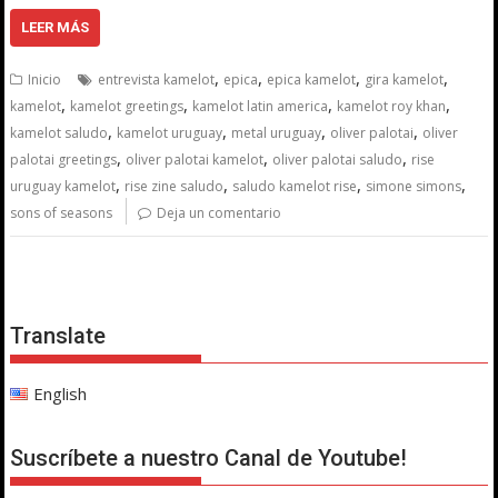
LEER MÁS
,
,
,
,
Inicio
entrevista kamelot
epica
epica kamelot
gira kamelot
,
,
,
,
kamelot
kamelot greetings
kamelot latin america
kamelot roy khan
,
,
,
,
kamelot saludo
kamelot uruguay
metal uruguay
oliver palotai
oliver
,
,
,
palotai greetings
oliver palotai kamelot
oliver palotai saludo
rise
,
,
,
,
uruguay kamelot
rise zine saludo
saludo kamelot rise
simone simons
sons of seasons
Deja un comentario
Translate
English
Suscríbete a nuestro Canal de Youtube!