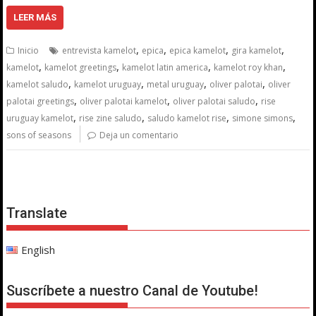
LEER MÁS
,
,
,
,
Inicio
entrevista kamelot
epica
epica kamelot
gira kamelot
,
,
,
,
kamelot
kamelot greetings
kamelot latin america
kamelot roy khan
,
,
,
,
kamelot saludo
kamelot uruguay
metal uruguay
oliver palotai
oliver
,
,
,
palotai greetings
oliver palotai kamelot
oliver palotai saludo
rise
,
,
,
,
uruguay kamelot
rise zine saludo
saludo kamelot rise
simone simons
sons of seasons
Deja un comentario
Translate
English
Suscríbete a nuestro Canal de Youtube!