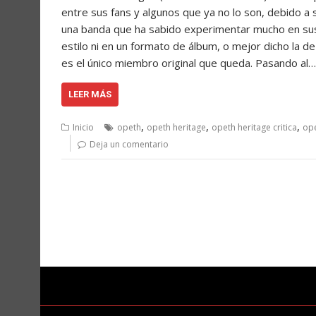
entre sus fans y algunos que ya no lo son, debido a
una banda que ha sabido experimentar mucho en sus 
estilo ni en un formato de álbum, o mejor dicho la de
es el único miembro original que queda. Pasando al…
LEER MÁS
,
,
,
Inicio
opeth
opeth heritage
opeth heritage critica
ope
Deja un comentario