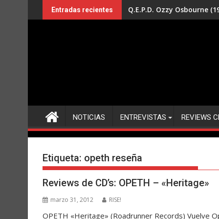
Saltar
Q.E.P.D. Ozzy Osbourne (19
Entradas recientes
al
contenido
NOTICIAS
ENTREVISTAS
REVIEWS C
Etiqueta:
opeth reseña
Reviews de CD’s: OPETH – «Heritage»
marzo 31, 2012
RISE!
OPETH «Heritage» (Roadrunner Records) Vuelve Ope