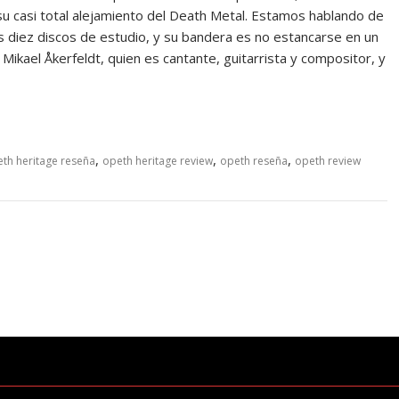
 su casi total alejamiento del Death Metal. Estamos hablando de
diez discos de estudio, y su bandera es no estancarse en un
 Mikael Åkerfeldt, quien es cantante, guitarrista y compositor, y
,
,
,
th heritage reseña
opeth heritage review
opeth reseña
opeth review