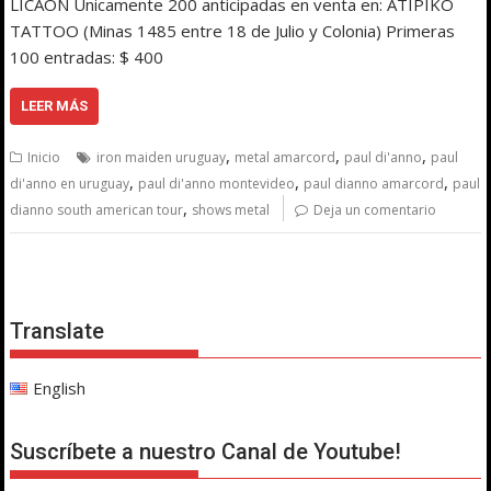
LICAÓN Únicamente 200 anticipadas en venta en: ATIPIKO
TATTOO (Minas 1485 entre 18 de Julio y Colonia) Primeras
100 entradas: $ 400
LEER MÁS
,
,
,
Inicio
iron maiden uruguay
metal amarcord
paul di'anno
paul
,
,
,
di'anno en uruguay
paul di'anno montevideo
paul dianno amarcord
paul
,
dianno south american tour
shows metal
Deja un comentario
Translate
English
Suscríbete a nuestro Canal de Youtube!