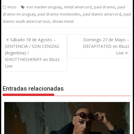
,
,
,
Inicio
iron maiden uruguay
metal amarcord
paul di'anno
paul
,
,
,
di'anno en uruguay
paul di'anno montevideo
paul dianno amarcord
paul
,
dianno south american tour
shows metal
Navegación
Sábado 18 de Agosto –
Domingo 27 de Mayo –
de
SENTENCIA / SON CENIZAS
DECAPITATED en Bluzz
entradas
(Argentina) /
Live
ISHOTTHESHERIFF en Bluzz
Live
Entradas relacionadas