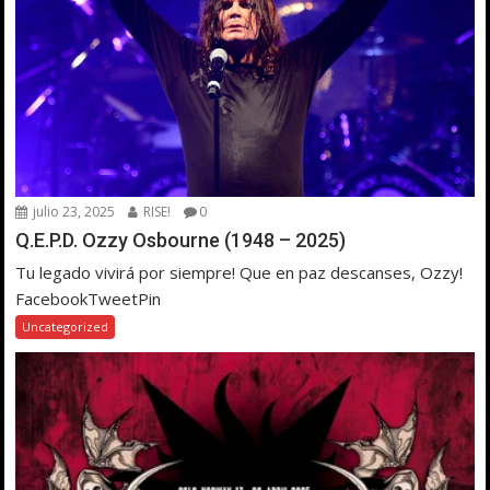
julio 23, 2025
RISE!
0
Q.E.P.D. Ozzy Osbourne (1948 – 2025)
Tu legado vivirá por siempre! Que en paz descanses, Ozzy!
FacebookTweetPin
Uncategorized