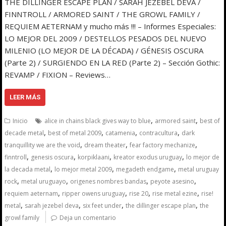
THE DILLINGER ESCAPE PLAN / SARAH JEZEBEL DEVA /
FINNTROLL / ARMORED SAINT / THE GROWL FAMILY /
REQUIEM AETERNAM y mucho más !!! – Informes Especiales:
LO MEJOR DEL 2009 / DESTELLOS PESADOS DEL NUEVO
MILENIO (LO MEJOR DE LA DÉCADA) / GÉNESIS OSCURA
(Parte 2) / SURGIENDO EN LA RED (Parte 2) – Sección Gothic:
REVAMP / FIXION – Reviews…
LEER MÁS
,
,
Inicio
alice in chains black gives way to blue
armored saint
best of
,
,
,
,
decade metal
best of metal 2009
catamenia
contracultura
dark
,
,
,
tranquillity we are the void
dream theater
fear factory mechanize
,
,
,
,
finntroll
genesis oscura
korpiklaani
kreator exodus uruguay
lo mejor de
,
,
,
la decada metal
lo mejor metal 2009
megadeth endgame
metal uruguay
,
,
,
,
rock
metal uruguayo
origenes nombres bandas
peyote asesino
,
,
,
,
requiem aeternam
ripper owens uruguay
rise 20
rise metal ezine
rise!
,
,
,
,
metal
sarah jezebel deva
six feet under
the dillinger escape plan
the
growl family
Deja un comentario