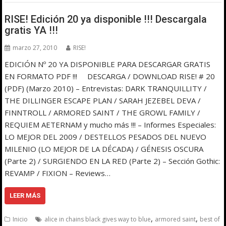
RISE! Edición 20 ya disponible !!! Descargala
gratis YA !!!
marzo 27, 2010
RISE!
EDICIÓN Nº 20 YA DISPONIBLE PARA DESCARGAR GRATIS
EN FORMATO PDF !!! DESCARGA / DOWNLOAD RISE! # 20
(PDF) (Marzo 2010) – Entrevistas: DARK TRANQUILLITY /
THE DILLINGER ESCAPE PLAN / SARAH JEZEBEL DEVA /
FINNTROLL / ARMORED SAINT / THE GROWL FAMILY /
REQUIEM AETERNAM y mucho más !!! – Informes Especiales:
LO MEJOR DEL 2009 / DESTELLOS PESADOS DEL NUEVO
MILENIO (LO MEJOR DE LA DÉCADA) / GÉNESIS OSCURA
(Parte 2) / SURGIENDO EN LA RED (Parte 2) – Sección Gothic:
REVAMP / FIXION – Reviews…
LEER MÁS
,
,
Inicio
alice in chains black gives way to blue
armored saint
best of