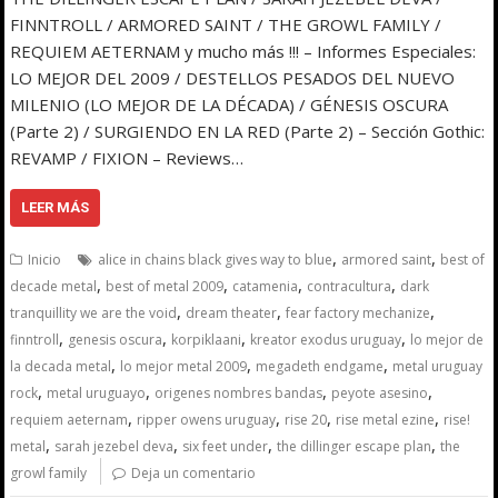
FINNTROLL / ARMORED SAINT / THE GROWL FAMILY /
REQUIEM AETERNAM y mucho más !!! – Informes Especiales:
LO MEJOR DEL 2009 / DESTELLOS PESADOS DEL NUEVO
MILENIO (LO MEJOR DE LA DÉCADA) / GÉNESIS OSCURA
(Parte 2) / SURGIENDO EN LA RED (Parte 2) – Sección Gothic:
REVAMP / FIXION – Reviews…
LEER MÁS
,
,
Inicio
alice in chains black gives way to blue
armored saint
best of
,
,
,
,
decade metal
best of metal 2009
catamenia
contracultura
dark
,
,
,
tranquillity we are the void
dream theater
fear factory mechanize
,
,
,
,
finntroll
genesis oscura
korpiklaani
kreator exodus uruguay
lo mejor de
,
,
,
la decada metal
lo mejor metal 2009
megadeth endgame
metal uruguay
,
,
,
,
rock
metal uruguayo
origenes nombres bandas
peyote asesino
,
,
,
,
requiem aeternam
ripper owens uruguay
rise 20
rise metal ezine
rise!
,
,
,
,
metal
sarah jezebel deva
six feet under
the dillinger escape plan
the
growl family
Deja un comentario