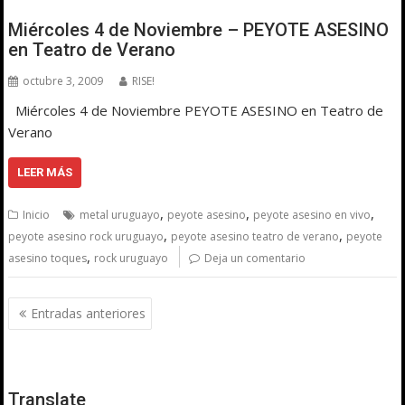
Miércoles 4 de Noviembre – PEYOTE ASESINO
en Teatro de Verano
octubre 3, 2009
RISE!
Miércoles 4 de Noviembre PEYOTE ASESINO en Teatro de
Verano
LEER MÁS
,
,
,
Inicio
metal uruguayo
peyote asesino
peyote asesino en vivo
,
,
peyote asesino rock uruguayo
peyote asesino teatro de verano
peyote
,
asesino toques
rock uruguayo
Deja un comentario
Navegación
Entradas anteriores
de
entradas
Translate