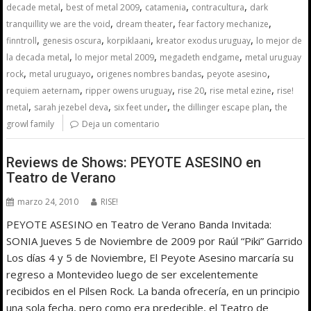
,
,
,
,
decade metal
best of metal 2009
catamenia
contracultura
dark
,
,
,
tranquillity we are the void
dream theater
fear factory mechanize
,
,
,
,
finntroll
genesis oscura
korpiklaani
kreator exodus uruguay
lo mejor de
,
,
,
la decada metal
lo mejor metal 2009
megadeth endgame
metal uruguay
,
,
,
,
rock
metal uruguayo
origenes nombres bandas
peyote asesino
,
,
,
,
requiem aeternam
ripper owens uruguay
rise 20
rise metal ezine
rise!
,
,
,
,
metal
sarah jezebel deva
six feet under
the dillinger escape plan
the
growl family
Deja un comentario
Reviews de Shows: PEYOTE ASESINO en
Teatro de Verano
marzo 24, 2010
RISE!
PEYOTE ASESINO en Teatro de Verano Banda Invitada:
SONIA Jueves 5 de Noviembre de 2009 por Raúl “Piki” Garrido
Los días 4 y 5 de Noviembre, El Peyote Asesino marcaría su
regreso a Montevideo luego de ser excelentemente
recibidos en el Pilsen Rock. La banda ofrecería, en un principio
una sola fecha, pero como era predecible, el Teatro de