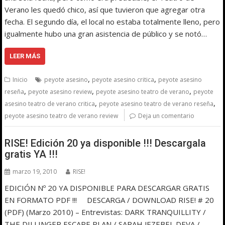
Verano les quedó chico, así que tuvieron que agregar otra
fecha. El segundo día, el local no estaba totalmente lleno, pero
igualmente hubo una gran asistencia de público y se notó…
LEER MÁS
,
,
Inicio
peyote asesino
peyote asesino critica
peyote asesino
,
,
,
reseña
peyote asesino review
peyote asesino teatro de verano
peyote
,
,
asesino teatro de verano critica
peyote asesino teatro de verano reseña
peyote asesino teatro de verano review
Deja un comentario
RISE! Edición 20 ya disponible !!! Descargala
gratis YA !!!
marzo 19, 2010
RISE!
EDICIÓN Nº 20 YA DISPONIBLE PARA DESCARGAR GRATIS
EN FORMATO PDF !!! DESCARGA / DOWNLOAD RISE! # 20
(PDF) (Marzo 2010) – Entrevistas: DARK TRANQUILLITY /
THE DILLINGER ESCAPE PLAN / SARAH JEZEBEL DEVA /