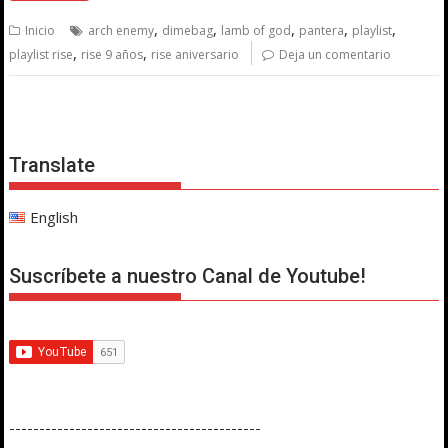
,
,
,
,
,
Inicio
arch enemy
dimebag
lamb of god
pantera
playlist
,
,
playlist rise
rise 9 años
rise aniversario
Deja un comentario
Translate
English
Suscríbete a nuestro Canal de Youtube!
------------------------------------------