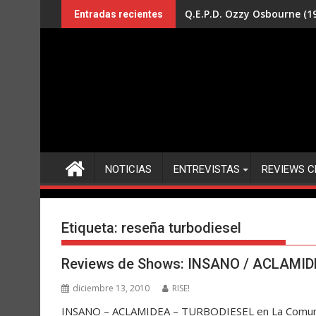
Saltar
Q.E.P.D. Ozzy Osbourne (19
Entradas recientes
al
contenido
NOTICIAS
ENTREVISTAS
REVIEWS C
Etiqueta:
reseña turbodiesel
Reviews de Shows: INSANO / ACLAMID
diciembre 13, 2010
RISE!
INSANO – ACLAMIDEA – TURBODIESEL en La Comuna V