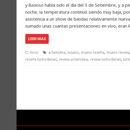
y lluvioso había sido el día del 3 de Setiembre, y a 
noche, la temperatura continuó siendo muy baja, por 
asistencia a un show de bandas relativamente nuev
sumado unas cuantas presentaciones en vivo, eran l
LEER MÁS
,
,
,
Inicio
aclamidea
insano
insano reseña
insano review
,
,
,
reseña turbodiesel
review aclamidea
review turbodiesel
turb