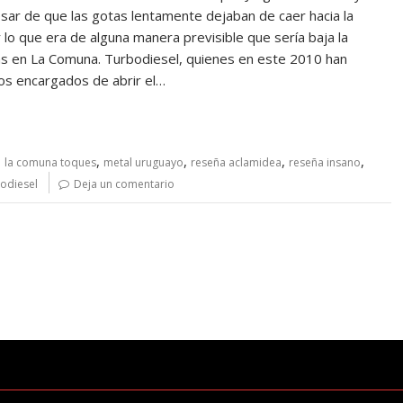
pesar de que las gotas lentamente dejaban de caer hacia la
lo que era de alguna manera previsible que sería baja la
as en La Comuna. Turbodiesel, quienes en este 2010 han
os encargados de abrir el…
,
,
,
,
,
la comuna toques
metal uruguayo
reseña aclamidea
reseña insano
odiesel
Deja un comentario