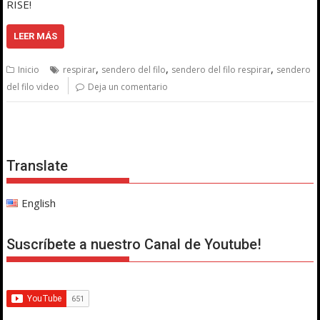
RISE!
LEER MÁS
,
,
,
Inicio
respirar
sendero del filo
sendero del filo respirar
sendero
del filo video
Deja un comentario
Translate
English
Suscríbete a nuestro Canal de Youtube!