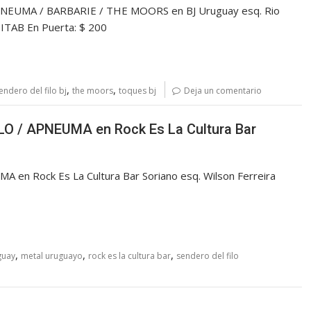
NEUMA / BARBARIE / THE MOORS en BJ Uruguay esq. Rio
ABITAB En Puerta: $ 200
,
,
endero del filo bj
the moors
toques bj
Deja un comentario
LO / APNEUMA en Rock Es La Cultura Bar
n Rock Es La Cultura Bar Soriano esq. Wilson Ferreira
,
,
,
guay
metal uruguayo
rock es la cultura bar
sendero del filo