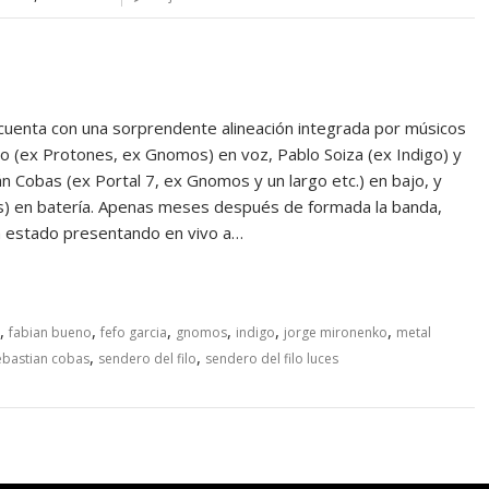
 cuenta con una sorprendente alineación integrada por músicos
o (ex Protones, ex Gnomos) en voz, Pablo Soiza (ex Indigo) y
n Cobas (ex Portal 7, ex Gnomos y un largo etc.) en bajo, y
ros) en batería. Apenas meses después de formada la banda,
an estado presentando en vivo a…
,
,
,
,
,
,
fabian bueno
fefo garcia
gnomos
indigo
jorge mironenko
metal
,
,
ebastian cobas
sendero del filo
sendero del filo luces