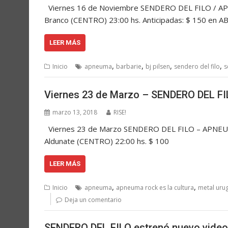
Viernes 16 de Noviembre SENDERO DEL FILO / AP
Branco (CENTRO) 23:00 hs. Anticipadas: $ 150 en 
LEER MÁS
,
,
,
,
Inicio
apneuma
barbarie
bj pilsen
sendero del filo
s
Viernes 23 de Marzo – SENDERO DEL FI
marzo 13, 2018
RISE!
Viernes 23 de Marzo SENDERO DEL FILO – APNEUMA e
Aldunate (CENTRO) 22:00 hs. $ 100
LEER MÁS
,
,
Inicio
apneuma
apneuma rock es la cultura
metal uru
Deja un comentario
SENDERO DEL FILO estrenó nuevo video