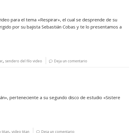
eo para el tema «Respirar», el cual se desprende de su
irigido por su bajista Sebastián Cobas y te lo presentamos a
,
ar
sendero del filo video
Deja un comentario
n», perteneciente a su segundo disco de estudio «Sistere
,
 titan
video titan
Deja un comentario