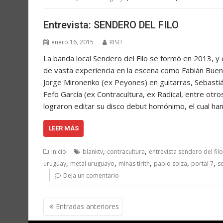
Entrevista: SENDERO DEL FILO
enero 16, 2015
RISE!
La banda local Sendero del Filo se formó en 2013, y
de vasta experiencia en la escena como Fabián Buen
Jorge Mironenko (ex Peyones) en guitarras, Sebastiá
Fefo García (ex Contracultura, ex Radical, entre ot
lograron editar su disco debut homónimo, el cual h
LEER MÁS
,
,
Inicio
blanktv
contracultura
entrevista sendero del filo
,
,
,
,
,
uruguay
metal uruguayo
minas tirith
pablo soiza
portal 7
s
Deja un comentario
Navegación
Entradas anteriores
de