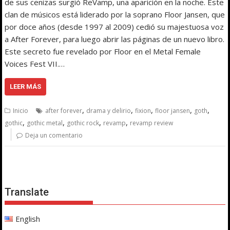
de sus cenizas surgió ReVamp, una aparición en la noche. Este
clan de músicos está liderado por la soprano Floor Jansen, que
por doce años (desde 1997 al 2009) cedió su majestuosa voz
a After Forever, para luego abrir las páginas de un nuevo libro.
Este secreto fue revelado por Floor en el Metal Female
Voices Fest VII.…
LEER MÁS
,
,
,
,
,
Inicio
after forever
drama y delirio
fixion
floor jansen
goth
,
,
,
,
gothic
gothic metal
gothic rock
revamp
revamp review
Deja un comentario
Translate
English