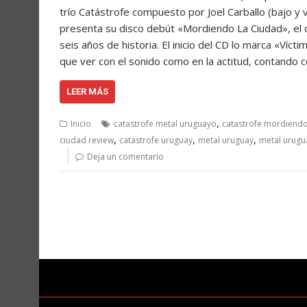
trío Catástrofe compuesto por Joel Carballo (bajo y 
presenta su disco debút «Mordiendo La Ciudad», el 
seis años de historia. El inicio del CD lo marca «Víct
que ver con el sonido como en la actitud, contando c
LEER MÁS
,
Inicio
catastrofe metal uruguayo
catastrofe mordiendo
,
,
,
ciudad review
catastrofe uruguay
metal uruguay
metal urugu
Deja un comentario