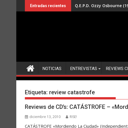
Saltar
Q.E.P.D. Ozzy Osbourne (19
Entradas recientes
al
contenido
NOTICIAS
ENTREVISTAS
REVIEWS C
Etiqueta:
review catastrofe
Reviews de CD’s: CATÁSTROFE – «Mord
diciembre 13, 2010
RISE!
CATÁSTROFE «Mordiendo La Ciudad» (Independiente) 