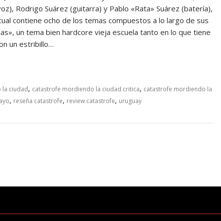
voz), Rodrigo Suárez (guitarra) y Pablo «Rata» Suárez (batería),
cual contiene ocho de los temas compuestos a lo largo de sus
imas», un tema bien hardcore vieja escuela tanto en lo que tiene
on un estribillo…
,
,
 la ciudad
catastrofe mordiendo la ciudad critica
catastrofe mordiendo la
,
,
,
ayo
reseña catastrofe
review catastrofe
uruguay