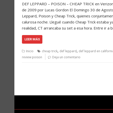
DEF LEPPARD – POISON – CHEAP TRICK en Verizon Am
de 2009 por Lucas Gordon El Domingo 30 de Agosto me
Leppard, Poison y Cheap Trick, quienes conjuntame
calurosa noche. Llegué cuando Cheap Trick estaba ya
realidad, CT arrancaba su set a esa hora. Entre ir a 
LEER MÁS
,
,
Inicio
cheap trick
def leppard
def leppard en californi
review poison
Deja un comentario