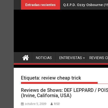
Saltar
Q.E.P.D. Ozzy Osbourne (19
Entradas recientes
al
contenido
NOTICIAS
ENTREVISTAS
REVIEWS C
Etiqueta:
review cheap trick
Reviews de Shows: DEF LEPPARD / POI
(Irvine, California, USA)
octubre 5, 2009
RISE!