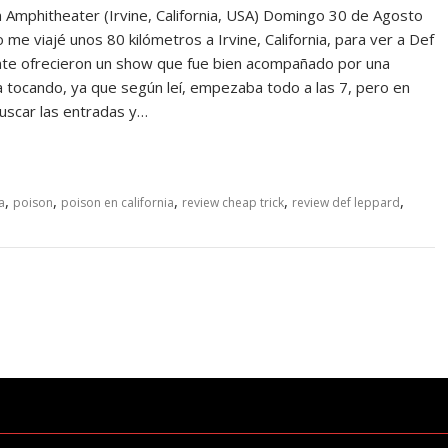
phitheater (Irvine, California, USA) Domingo 30 de Agosto
 viajé unos 80 kilómetros a Irvine, California, para ver a Def
nte ofrecieron un show que fue bien acompañado por una
 tocando, ya que según leí, empezaba todo a las 7, pero en
buscar las entradas y…
,
,
,
,
,
a
poison
poison en california
review cheap trick
review def leppard