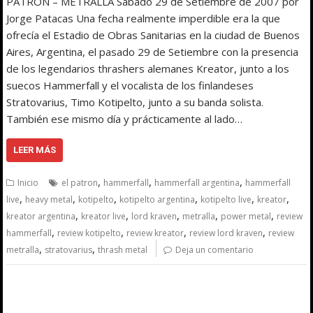
PATRÓN – METRALLA Sábado 29 de Setiembre de 2007 por
Jorge Patacas Una fecha realmente imperdible era la que
ofrecía el Estadio de Obras Sanitarias en la ciudad de Buenos
Aires, Argentina, el pasado 29 de Setiembre con la presencia
de los legendarios thrashers alemanes Kreator, junto a los
suecos Hammerfall y el vocalista de los finlandeses
Stratovarius, Timo Kotipelto, junto a su banda solista.
También ese mismo día y prácticamente al lado…
LEER MÁS
,
,
,
Inicio
el patron
hammerfall
hammerfall argentina
hammerfall
,
,
,
,
,
,
live
heavy metal
kotipelto
kotipelto argentina
kotipelto live
kreator
,
,
,
,
,
kreator argentina
kreator live
lord kraven
metralla
power metal
review
,
,
,
,
hammerfall
review kotipelto
review kreator
review lord kraven
review
,
,
metralla
stratovarius
thrash metal
Deja un comentario