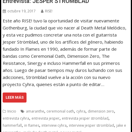
Entrevista: JESPER STRÖMBLAD
octubre 19, 2017
RISE!
Este año RISE! tuvo la oportunidad de visitar nuevamente
Gothenburg, la ciudad que vio nacer al Death Metal Melódico,
y esta vez pudimos concretar una nota con el guitarrista
Jesper Strömblad, uno de los artífices del género, habiendo
fundado In Flames en 1990, además de formar parte de
bandas como Ceremonial Oath, Dimension Zero, The
Resistance, Sinergy e incluso Hammerfall en sus primeros
años. Luego de pasar tiempos muy duros luchando con sus
adicciones, Strömblad vuelve a la acción con su nuevo
proyecto Cyhra, quienes están a punto de editar…
LEER MÁS
,
,
,
,
Inicio
amaranthe
ceremonial oath
cyhra
dimension zero
,
,
,
entrevista cyhra
entrevista jesper
entrevista jesper stromblad
,
,
,
,
hammerfall
in flames
interview cyhra
interview jesper stromblad
jake e