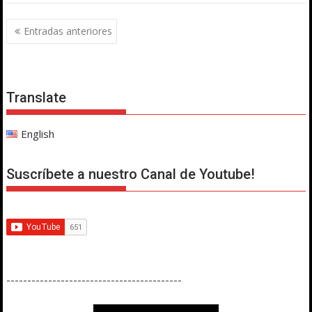
Navegación
Entradas anteriores
de
entradas
Translate
English
Suscríbete a nuestro Canal de Youtube!
------------------------------------------