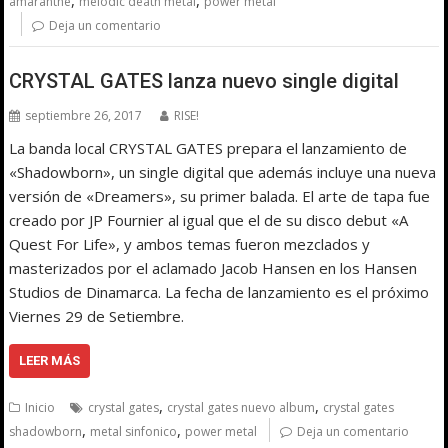
,
,
amaranthe
melodic death metal
power metal
Deja un comentario
CRYSTAL GATES lanza nuevo single digital
septiembre 26, 2017
RISE!
La banda local CRYSTAL GATES prepara el lanzamiento de
«Shadowborn», un single digital que además incluye una nueva
versión de «Dreamers», su primer balada. El arte de tapa fue
creado por JP Fournier al igual que el de su disco debut «A
Quest For Life», y ambos temas fueron mezclados y
masterizados por el aclamado Jacob Hansen en los Hansen
Studios de Dinamarca. La fecha de lanzamiento es el próximo
Viernes 29 de Setiembre.
LEER MÁS
,
,
Inicio
crystal gates
crystal gates nuevo album
crystal gates
,
,
shadowborn
metal sinfonico
power metal
Deja un comentario