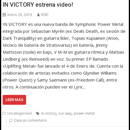
IN VICTORY estrena video!
enero 26, 2019
RISE!
IN VICTORY es una nueva banda de Symphonic Power Metal
integrada por Sebastian Myrén (ex Deals Death, ex sesión de
Dark Tranquillity) en guitarra líder, Topias Kupiainen (Arion,
técnico de batería de Stratovarius) en batería, Jimmy
Mattsson (Isole) en bajo, V M-M en guitarra rítmica y Mattias
Lindberg (ex Reinxeed) en voz. Su primer EP llamado
«Uplifting Metal» fue lanzado el 4 de Enero de. Cuenta con la
colaboración de artistas invitados como Glyndwr Williams
(Power Quest) y Samy Saemann (ex-Freedom Call), entre
otros. A continuación pueden ver el Lyric…
LEER MÁS
,
,
Uncategorized
in victory
our way
power metal
Deja un comentario