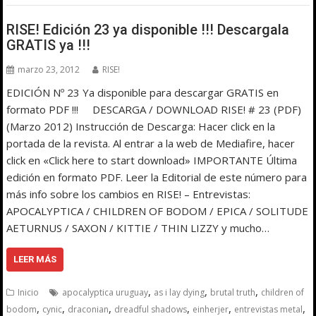
RISE! Edición 23 ya disponible !!! Descargala
GRATIS ya !!!
marzo 23, 2012
RISE!
EDICIÓN Nº 23 Ya disponible para descargar GRATIS en
formato PDF !!! DESCARGA / DOWNLOAD RISE! # 23 (PDF)
(Marzo 2012) Instrucción de Descarga: Hacer click en la
portada de la revista. Al entrar a la web de Mediafire, hacer
click en «Click here to start download» IMPORTANTE Última
edición en formato PDF. Leer la Editorial de este número para
más info sobre los cambios en RISE! – Entrevistas:
APOCALYPTICA / CHILDREN OF BODOM / EPICA / SOLITUDE
AETURNUS / SAXON / KITTIE / THIN LIZZY y mucho…
LEER MÁS
,
,
,
Inicio
apocalyptica uruguay
as i lay dying
brutal truth
children of
,
,
,
,
,
,
bodom
cynic
draconian
dreadful shadows
einherjer
entrevistas metal