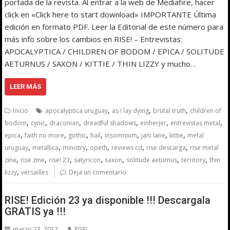
portada de la revista. Al entrar a la web de Mediafire, hacer
click en «Click here to start download» IMPORTANTE Última
edición en formato PDF. Leer la Editorial de este número para
más info sobre los cambios en RISE! – Entrevistas:
APOCALYPTICA / CHILDREN OF BODOM / EPICA / SOLITUDE
AETURNUS / SAXON / KITTIE / THIN LIZZY y mucho…
LEER MÁS
,
,
,
Inicio
apocalyptica uruguay
as i lay dying
brutal truth
children of
,
,
,
,
,
,
bodom
cynic
draconian
dreadful shadows
einherjer
entrevistas metal
,
,
,
,
,
,
,
epica
faith no more
gothic
hail
insomnium
jani lane
kittie
metal
,
,
,
,
,
,
uruguay
metallica
ministry
opeth
reviews cd
rise descarga
rise metal
,
,
,
,
,
,
,
zine
rise zine
rise! 23
satyricon
saxon
solitude aeturnus
territory
thin
,
lizzy
versailles
Deja un comentario
RISE! Edición 23 ya disponible !!! Descargala
GRATIS ya !!!
marzo 23, 2012
RISE!