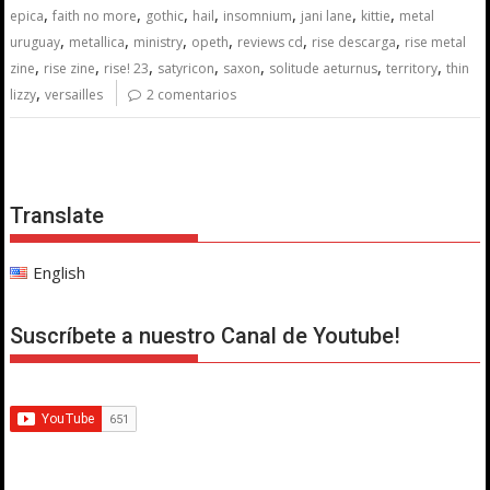
,
,
,
,
,
,
,
epica
faith no more
gothic
hail
insomnium
jani lane
kittie
metal
,
,
,
,
,
,
uruguay
metallica
ministry
opeth
reviews cd
rise descarga
rise metal
,
,
,
,
,
,
,
zine
rise zine
rise! 23
satyricon
saxon
solitude aeturnus
territory
thin
,
lizzy
versailles
2 comentarios
Translate
English
Suscríbete a nuestro Canal de Youtube!