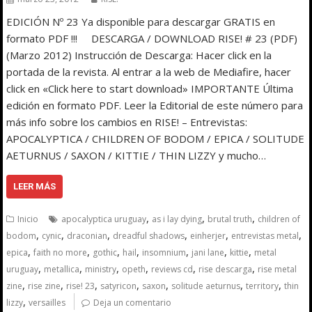
EDICIÓN Nº 23 Ya disponible para descargar GRATIS en
formato PDF !!! DESCARGA / DOWNLOAD RISE! # 23 (PDF)
(Marzo 2012) Instrucción de Descarga: Hacer click en la
portada de la revista. Al entrar a la web de Mediafire, hacer
click en «Click here to start download» IMPORTANTE Última
edición en formato PDF. Leer la Editorial de este número para
más info sobre los cambios en RISE! – Entrevistas:
APOCALYPTICA / CHILDREN OF BODOM / EPICA / SOLITUDE
AETURNUS / SAXON / KITTIE / THIN LIZZY y mucho…
LEER MÁS
,
,
,
Inicio
apocalyptica uruguay
as i lay dying
brutal truth
children of
,
,
,
,
,
,
bodom
cynic
draconian
dreadful shadows
einherjer
entrevistas metal
,
,
,
,
,
,
,
epica
faith no more
gothic
hail
insomnium
jani lane
kittie
metal
,
,
,
,
,
,
uruguay
metallica
ministry
opeth
reviews cd
rise descarga
rise metal
,
,
,
,
,
,
,
zine
rise zine
rise! 23
satyricon
saxon
solitude aeturnus
territory
thin
,
lizzy
versailles
Deja un comentario