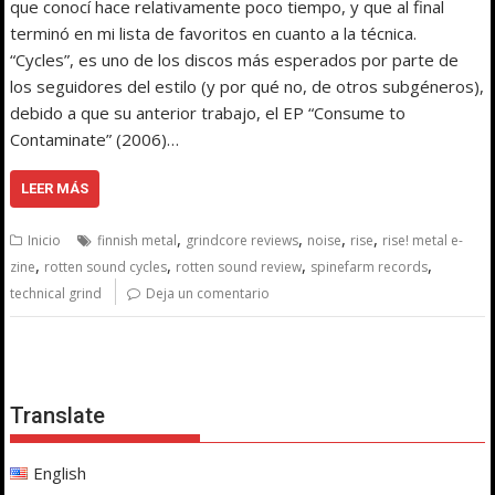
que conocí hace relativamente poco tiempo, y que al final
terminó en mi lista de favoritos en cuanto a la técnica.
“Cycles”, es uno de los discos más esperados por parte de
los seguidores del estilo (y por qué no, de otros subgéneros),
debido a que su anterior trabajo, el EP “Consume to
Contaminate” (2006)…
LEER MÁS
,
,
,
,
Inicio
finnish metal
grindcore reviews
noise
rise
rise! metal e-
,
,
,
,
zine
rotten sound cycles
rotten sound review
spinefarm records
technical grind
Deja un comentario
Translate
English