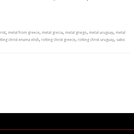
,
,
,
,
,
rist
metal from greece
metal grecia
metal griego
metal uruguay
metal
,
,
,
tting christ enuma elish
rotting christ greece
rotting christ uruguay
sakis