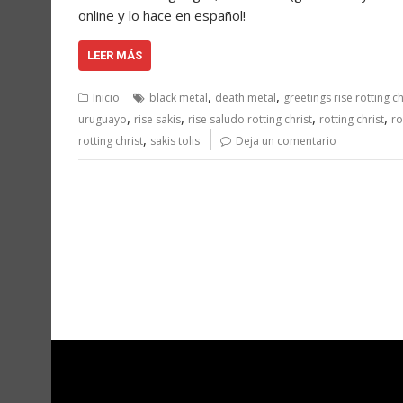
online y lo hace en español!
LEER MÁS
,
,
Inicio
black metal
death metal
greetings rise rotting ch
,
,
,
,
uruguayo
rise sakis
rise saludo rotting christ
rotting christ
ro
,
rotting christ
sakis tolis
Deja un comentario