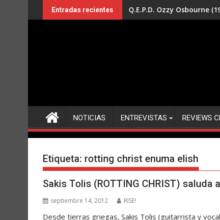
Saltar
Q.E.P.D. Ozzy Osbourne (19
Entradas recientes
al
contenido
NOTICIAS
ENTREVISTAS
REVIEWS C
Etiqueta:
rotting christ enuma elish
Sakis Tolis (ROTTING CHRIST) saluda a 
septiembre 14, 2012
RISE!
Desde tierras griegas, Sakis Tolis (guitarrista y vo