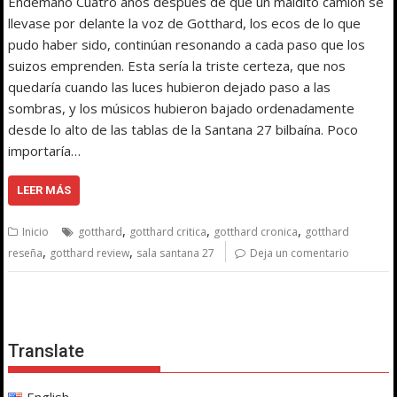
Endemaño Cuatro años después de que un maldito camión se
llevase por delante la voz de Gotthard, los ecos de lo que
pudo haber sido, continúan resonando a cada paso que los
suizos emprenden. Esta sería la triste certeza, que nos
quedaría cuando las luces hubieron dejado paso a las
sombras, y los músicos hubieron bajado ordenadamente
desde lo alto de las tablas de la Santana 27 bilbaína. Poco
importaría…
LEER MÁS
,
,
,
Inicio
gotthard
gotthard critica
gotthard cronica
gotthard
,
,
reseña
gotthard review
sala santana 27
Deja un comentario
Translate
English