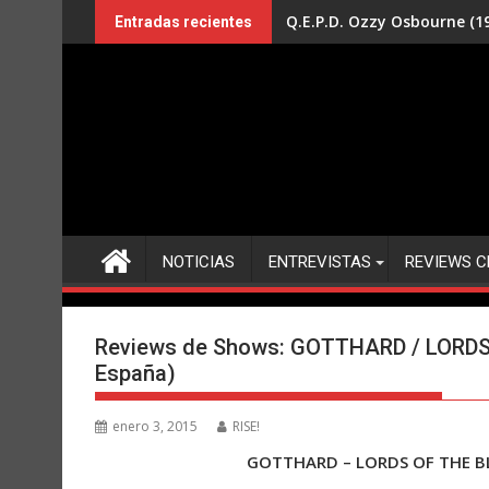
Saltar
Q.E.P.D. Ozzy Osbourne (19
Entradas recientes
al
contenido
NOTICIAS
ENTREVISTAS
REVIEWS C
Reviews de Shows: GOTTHARD / LORDS O
España)
enero 3, 2015
RISE!
GOTTHARD – LORDS OF THE BLA