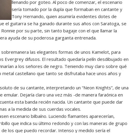
llenando por goteo. Al poco de comenzar, el escenario
sería tomado por la dupla que formaban en cantante y
Tony Hernando, quien asumiría evidentes dotes de
que el guitarra se ha ganado durante sus años con Saratoga, se
 Ronnie por su parte, sin tanto bagaje con el que llamar la
a mera ayuda de su poderosa garganta entrenada.
de sobremanera las elegantes formas de unos Kamelot, para
os Evergrey difusos. El resultado quedaría pelín desdibujado en
vinarían a los señores de negro. Teniendo muy claro sobre qué
o metal castellano que tanto se disfrutaba hace unos años y
soluto de su cantante, interpretando un “Neon Knights”, de una
 emular. Dejaría claro una vez más -de manera faraónica en
 cuenta esta banda recién nacida. Un cantante que puede dar
emas a la medida de sus cuerdas vocales.
sen escenario bilbaíno. Luciendo flamantes aparecerían,
ibillo que indica su último redondo y con las maneras de grupo
de los que puedo recordar. Intenso y medido sería el