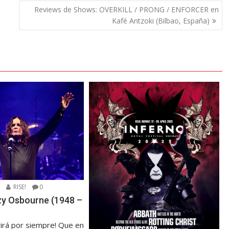
Reviews de Shows: OVERKILL / PRONG / ENFORCER en
Kafé Antzoki (Bilbao, España)
5
RISE!
0
zzy Osbourne (1948 –
virá por siempre! Que en