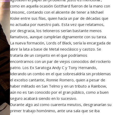
como en aquella ocasión Gotthard fueron de la mano con
Unisonic, contando con el aliciente de tener a Michael
Kiske entre sus filas, quien hacía un par de décadas que
no actuaba por nuestro país. Esta vez que relatamos,
por desgracia, los teloneros serían bastante menos
llamativos, aunque cumplirían dignamente con su tarea.
La nueva formación, Lords of Black, sería la encargada de
abrir la lata a base de Metal neoclásico y castizo. Se
trataría de un conjunto en el que podríamos
encontrarnos con un par de viejos conocidos del rockerío
patrio. Los Ex Saratoga Andy C y Tony Hernando,
liderando un combo en el que sobresaldría sin problemas
el excelso cantante, Ronnie Romero, quien a pesar de
haber militado en San Telmo y en un tributo a Rainbow,
aún no es tan conocido por el gran público, como a buen
seguro acabará siendo en lo sucesivo.
Durante algo así como cuarenta minutos, desgranarían su
primer trabajo homónimo, ante una sala que se iba