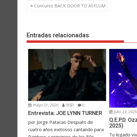
Navegación
Concurso BACK DOOR TO ASYLUM
de
entradas
Entradas relacionadas
mayo 21, 2026
RISE!
0
julio 23, 202
Entrevista: JOE LYNN TURNER
Q.E.P.D. O
por Jorge Patacas Después de
2025)
cuatro años exitosos cantando para
Tu legado vi
Rainbow a principios de los 80s...