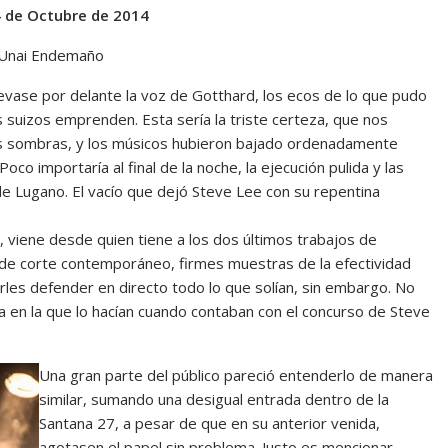
4 de Octubre de 2014
 Unai Endemaño
evase por delante la voz de Gotthard, los ecos de lo que pudo
 suizos emprenden. Esta sería la triste certeza, que nos
las sombras, y los músicos hubieron bajado ordenadamente
Poco importaría al final de la noche, la ejecución pulida y las
 Lugano. El vacío que dejó Steve Lee con su repentina
, viene desde quien tiene a los dos últimos trabajos de
e corte contemporáneo, firmes muestras de la efectividad
erles defender en directo todo lo que solían, sin embargo. No
ma en la que lo hacían cuando contaban con el concurso de Steve
Una gran parte del público pareció entenderlo de manera
similar, sumando una desigual entrada dentro de la
Santana 27, a pesar de que en su anterior venida,
agotasen el papel sin problema. Justo es mencionar,