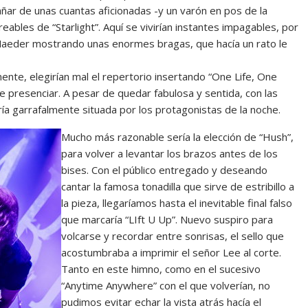
añar de unas cuantas aficionadas -y un varón en pos de la
ables de “Starlight”. Aquí se vivirían instantes impagables, por
c Maeder mostrando unas enormes bragas, que hacía un rato le
te, elegirían mal el repertorio insertando “One Life, One
e presenciar. A pesar de quedar fabulosa y sentida, con las
ía garrafalmente situada por los protagonistas de la noche.
Mucho más razonable sería la elección de “Hush”,
para volver a levantar los brazos antes de los
bises. Con el público entregado y deseando
cantar la famosa tonadilla que sirve de estribillo a
la pieza, llegaríamos hasta el inevitable final falso
que marcaría “LIft U Up”. Nuevo suspiro para
volcarse y recordar entre sonrisas, el sello que
acostumbraba a imprimir el señor Lee al corte.
Tanto en este himno, como en el sucesivo
“Anytime Anywhere” con el que volverían, no
pudimos evitar echar la vista atrás hacía el