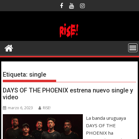
Saltar
al
contenido
Etiqueta:
single
DAYS OF THE PHOENIX estrena nuevo single y
video
marzo 6, 2023
RISE!
La banda uruguaya
DAYS OF THE
PHOENIX ha