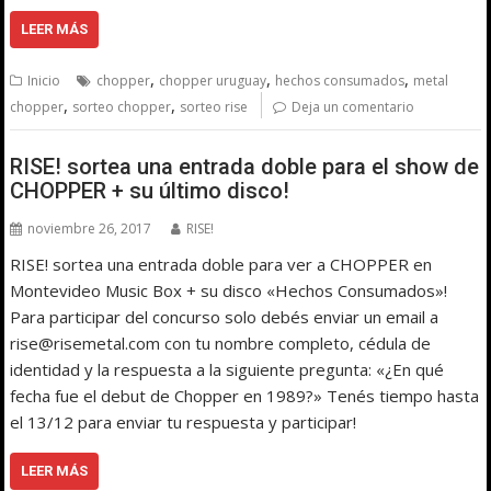
LEER MÁS
,
,
,
Inicio
chopper
chopper uruguay
hechos consumados
metal
,
,
chopper
sorteo chopper
sorteo rise
Deja un comentario
RISE! sortea una entrada doble para el show de
CHOPPER + su último disco!
noviembre 26, 2017
RISE!
RISE! sortea una entrada doble para ver a CHOPPER en
Montevideo Music Box + su disco «Hechos Consumados»!
Para participar del concurso solo debés enviar un email a
rise@risemetal.com con tu nombre completo, cédula de
identidad y la respuesta a la siguiente pregunta: «¿En qué
fecha fue el debut de Chopper en 1989?» Tenés tiempo hasta
el 13/12 para enviar tu respuesta y participar!
LEER MÁS