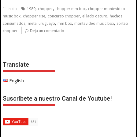
,
,
,
Inicio
1989
chopper
chopper mm box
chopper montevideo
,
,
,
,
music box
chopper rise
concurso chopper
el lado oscuro
hechos
,
,
,
,
consumados
metal uruguayo
mm box
montevideo music box
sorteo
chopper
Deja un comentario
Translate
English
Suscríbete a nuestro Canal de Youtube!