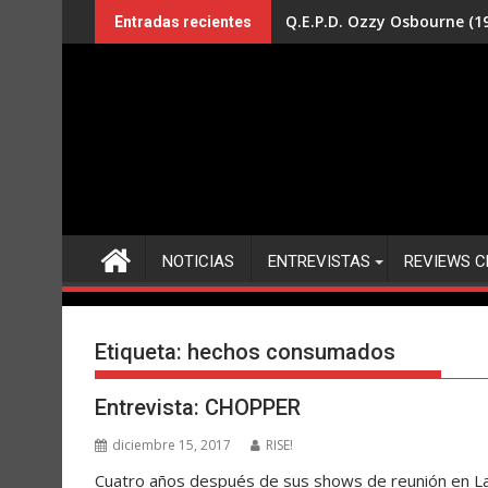
Saltar
Q.E.P.D. Ozzy Osbourne (19
Entradas recientes
al
contenido
NOTICIAS
ENTREVISTAS
REVIEWS C
Etiqueta:
hechos consumados
Entrevista: CHOPPER
diciembre 15, 2017
RISE!
Cuatro años después de sus shows de reunión en La