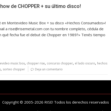
 show de CHOPPER + su último disco!
R en Montevideo Music Box + su disco «Hechos Consumados»!
email a rise@risemetal.com con tu nombre completo, cédula de
«¿En qué fecha fue el debut de Chopper en 1989?» Tenés tiempo
ar!
,
,
,
,
evideo music box
chopper rise
concurso chopper
el lado oscuro
hechos
,
x
sorteo chopper
Deja un comentario
Copyright © 2005-2026 RISE! Todos los derechos reservados