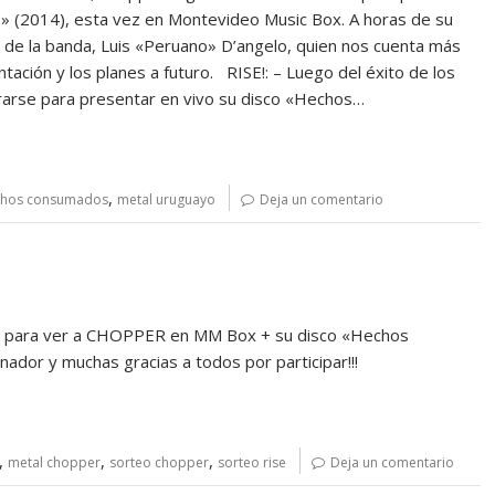
» (2014), esta vez en Montevideo Music Box. A horas de su
a de la banda, Luis «Peruano» D’angelo, quien nos cuenta más
tación y los planes a futuro. RISE!: – Luego del éxito de los
rarse para presentar en vivo su disco «Hechos…
,
chos consumados
metal uruguayo
Deja un comentario
ble para ver a CHOPPER en MM Box + su disco «Hechos
anador y muchas gracias a todos por participar!!!
,
,
,
metal chopper
sorteo chopper
sorteo rise
Deja un comentario