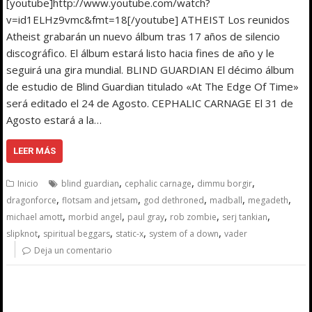
[youtube]http://www.youtube.com/watch?
v=id1ELHz9vmc&fmt=18[/youtube] ATHEIST Los reunidos
Atheist grabarán un nuevo álbum tras 17 años de silencio
discográfico. El álbum estará listo hacia fines de año y le
seguirá una gira mundial. BLIND GUARDIAN El décimo álbum
de estudio de Blind Guardian titulado «At The Edge Of Time»
será editado el 24 de Agosto. CEPHALIC CARNAGE El 31 de
Agosto estará a la…
LEER MÁS
,
,
,
Inicio
blind guardian
cephalic carnage
dimmu borgir
,
,
,
,
,
dragonforce
flotsam and jetsam
god dethroned
madball
megadeth
,
,
,
,
,
michael amott
morbid angel
paul gray
rob zombie
serj tankian
,
,
,
,
slipknot
spiritual beggars
static-x
system of a down
vader
Deja un comentario