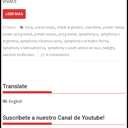
VIVACE
LEER MÁS
,
,
,
,
,
Inicio
furia
icarus music
metal argentino
overdrive
power metal
,
,
,
,
power prog metal
presto vivace
prog metal
symphony x
symphony x
,
,
,
argentina
symphony x buenos aires
symphony x el teatro flores
,
,
,
symphony x latinoamerica
symphony x south american tour
twilight
xaeclum nosferatus
4 comentarios
Translate
English
Suscríbete a nuestro Canal de Youtube!