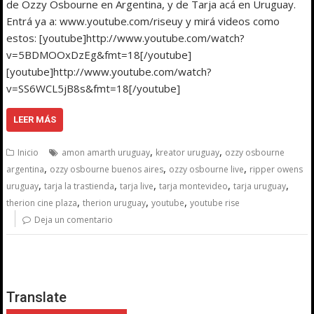
de Ozzy Osbourne en Argentina, y de Tarja acá en Uruguay.
Entrá ya a: www.youtube.com/riseuy y mirá videos como
estos: [youtube]http://www.youtube.com/watch?
v=5BDMOOxDzEg&fmt=18[/youtube]
[youtube]http://www.youtube.com/watch?
v=SS6WCL5jB8s&fmt=18[/youtube]
LEER MÁS
,
,
Inicio
amon amarth uruguay
kreator uruguay
ozzy osbourne
,
,
,
argentina
ozzy osbourne buenos aires
ozzy osbourne live
ripper owens
,
,
,
,
,
uruguay
tarja la trastienda
tarja live
tarja montevideo
tarja uruguay
,
,
,
therion cine plaza
therion uruguay
youtube
youtube rise
Deja un comentario
Translate