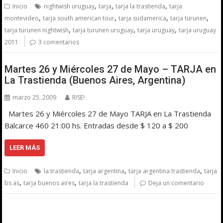
,
,
,
Inicio
nightwish uruguay
tarja
tarja la trastienda
tarja
,
,
,
,
montevideo
tarja south american tour
tarja sudamerica
tarja turunen
,
,
,
tarja turunen nightwish
tarja turunen uruguay
tarja uruguay
tarja uruguay
2011
3 comentarios
Martes 26 y Miércoles 27 de Mayo – TARJA en
La Trastienda (Buenos Aires, Argentina)
marzo 25, 2009
RISE!
Martes 26 y Miércoles 27 de Mayo TARJA en La Trastienda
Balcarce 460 21:00 hs. Entradas desde $ 120 a $ 200
LEER MÁS
,
,
,
Inicio
la trastienda
tarja argentina
tarja argentina trastienda
tarja
,
,
bs as
tarja buenos aires
tarja la trastienda
Deja un comentario