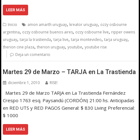
LEER MÁS
,
,
Inicio
amon amarth uruguay
kreator uruguay
ozzy osbourne
,
,
,
argentina
ozzy osbourne buenos aires
ozzy osbourne live
ripper owens
,
,
,
,
,
uruguay
tarja la trastienda
tarja live
tarja montevideo
tarja uruguay
,
,
,
therion cine plaza
therion uruguay
youtube
youtube rise
Deja un comentario
Martes 29 de Marzo – TARJA en La Trastienda
diciembre 1, 2010
RISE!
Martes 29 de Marzo TARJA en La Trastienda Fernández
Crespo 1763 esq. Paysandú (CORDÓN) 21:00 hs. Anticipadas
en RED UTS y RED PAGOS General: $ 830 Living Preferencial:
$ 1000
LEER MÁS