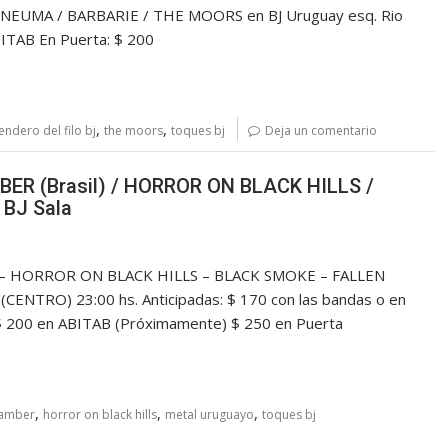
NEUMA / BARBARIE / THE MOORS en BJ Uruguay esq. Rio
ABITAB En Puerta: $ 200
,
,
endero del filo bj
the moors
toques bj
Deja un comentario
ER (Brasil) / HORROR ON BLACK HILLS /
BJ Sala
 – HORROR ON BLACK HILLS – BLACK SMOKE – FALLEN
CENTRO) 23:00 hs. Anticipadas: $ 170 con las bandas o en
) $ 200 en ABITAB (Próximamente) $ 250 en Puerta
,
,
,
hamber
horror on black hills
metal uruguayo
toques bj