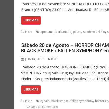
Viernes 16 de Noviembre SENDERO DEL FILO / AP
Branco (CENTRO) 23:00 hs. Anticipadas: $ 150 en 
LEER MÁS
,
,
,
,
Inicio
apneuma
barbarie
bj pilsen
sendero del filo
s
Sábado 20 de Agosto – HORROR CHAMB
BLACK SMOKE / FALLEN SYMPHONY en 
julio 14, 2016
RISE!
Sábado 20 de Agosto HORROR CHAMBER (Brasil)
SYMPHONY en BJ Sala Uruguay 960 esq. Río Branco (
Finders Keepers indumentaria (Aquiles lanza 1344
LEER MÁS
,
,
,
Inicio
bj sala
black smoke
fallen symphony
horror c
Deja un comentario