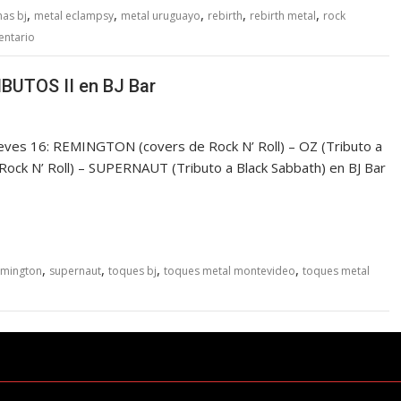
,
,
,
,
,
has bj
metal eclampsy
metal uruguayo
rebirth
rebirth metal
rock
entario
IBUTOS II en BJ Bar
ves 16: REMINGTON (covers de Rock N’ Roll) – OZ (Tributo a
ck N’ Roll) – SUPERNAUT (Tributo a Black Sabbath) en BJ Bar
,
,
,
,
emington
supernaut
toques bj
toques metal montevideo
toques metal