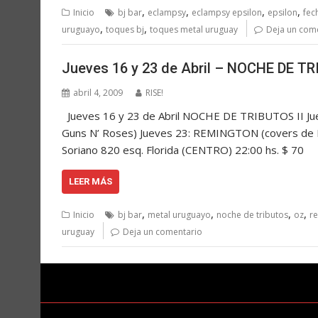
,
,
,
,
Inicio
bj bar
eclampsy
eclampsy epsilon
epsilon
fec
,
,
uruguayo
toques bj
toques metal uruguay
Deja un com
Jueves 16 y 23 de Abril – NOCHE DE TR
abril 4, 2009
RISE!
Jueves 16 y 23 de Abril NOCHE DE TRIBUTOS II Jue
Guns N’ Roses) Jueves 23: REMINGTON (covers de Ro
Soriano 820 esq. Florida (CENTRO) 22:00 hs. $ 70
LEER MÁS
,
,
,
,
Inicio
bj bar
metal uruguayo
noche de tributos
oz
r
uruguay
Deja un comentario