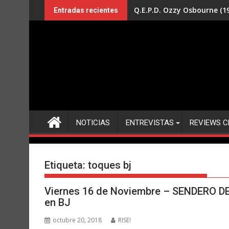
Saltar
Q.E.P.D. Ozzy Osbourne (19
Entradas recientes
al
contenido
NOTICIAS
ENTREVISTAS
REVIEWS C
Etiqueta:
toques bj
Viernes 16 de Noviembre – SENDERO 
en BJ
octubre 20, 2018
RISE!