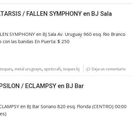
CATARSIS / FALLEN SYMPHONY en BJ Sala
LEN SYMPHONY en BJ Sala Av. Uruguay 960 esq. Rio Branco
 o con las bandas En Puerta: $ 250
,
,
,
 toques
metal uruguayo
spiritcraft
toques bj
Deja un comentario
EPSILON / ECLAMPSY en BJ Bar
AMPSY en BJ Bar Soriano 820 esq. Florida (CENTRO) 00:00
rdes)