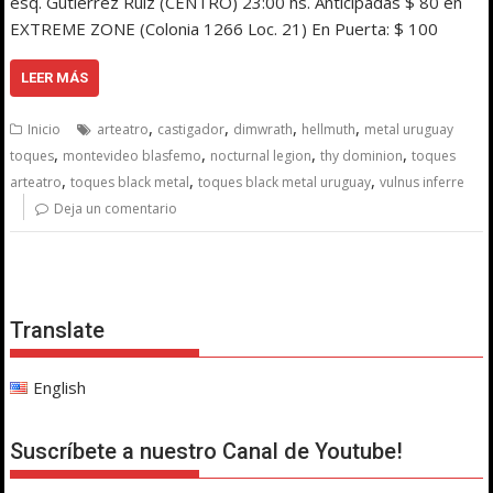
esq. Gutierrez Ruiz (CENTRO) 23:00 hs. Anticipadas $ 80 en
EXTREME ZONE (Colonia 1266 Loc. 21) En Puerta: $ 100
LEER MÁS
,
,
,
,
Inicio
arteatro
castigador
dimwrath
hellmuth
metal uruguay
,
,
,
,
toques
montevideo blasfemo
nocturnal legion
thy dominion
toques
,
,
,
arteatro
toques black metal
toques black metal uruguay
vulnus inferre
Deja un comentario
Translate
English
Suscríbete a nuestro Canal de Youtube!