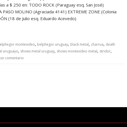
s a $ 250 en: TODO ROCK (Paraguay esq. San José)
USA PASO MOLINO (Agraciada 4141) EXTREME ZONE (Colonia
DÓN (18 de Julio esq. Eduardo Acevedo)
,
,
,
,
elphegor montevideo
belphegor uruguay
black metal
charrua
death
,
,
,
,
al uruguayo
shows metal uruguay
shows montevideo metal
stridor
 un comentario