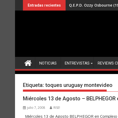
Saltar
Q.E.P.D. Ozzy Osbourne (19
Entradas recientes
al
contenido
NOTICIAS
ENTREVISTAS
REVIEWS C
Etiqueta:
toques uruguay montevideo
Miércoles 13 de Agosto – BELPHEGOR 
julio 7, 2008
RISE!
Miércoles 13 de Agosto BELPHEGOR en Complejo Tro