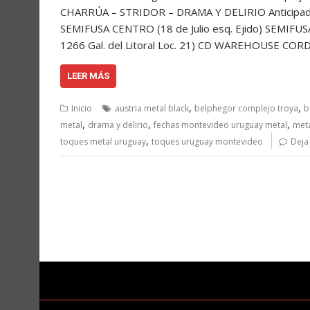
CHARRÚA – STRIDOR – DRAMA Y DELIRIO Anticipada
SEMIFUSA CENTRO (18 de Julio esq. Ejido) SEMIF
1266 Gal. del Litoral Loc. 21) CD WAREHOUSE COR
LEER MÁS
,
,
Inicio
austria metal black
belphegor complejo troya
b
,
,
,
metal
drama y delirio
fechas montevideo uruguay metal
met
,
toques metal uruguay
toques uruguay montevideo
Deja