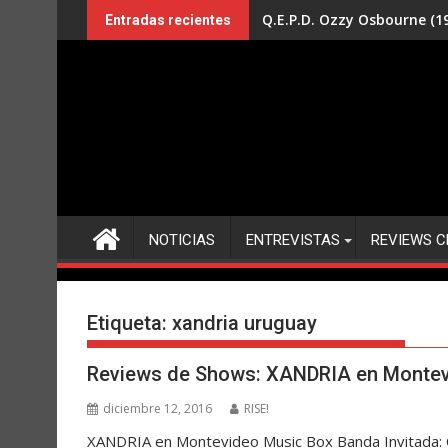
Saltar
Q.E.P.D. Ozzy Osbourne (19
Entradas recientes
al
contenido
NOTICIAS
ENTREVISTAS
REVIEWS C
Etiqueta:
xandria uruguay
Reviews de Shows: XANDRIA en Montev
diciembre 12, 2016
RISE!
XANDRIA en Montevideo Music Box Banda Invitada: