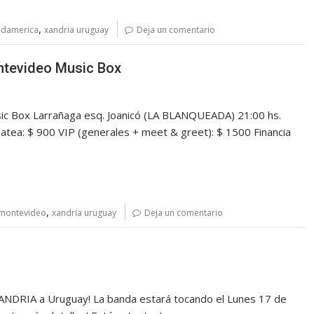
,
udamerica
xandria uruguay
Deja un comentario
ntevideo Music Box
 Box Larrañaga esq. Joanicó (LA BLANQUEADA) 21:00 hs.
tea: $ 900 VIP (generales + meet & greet): $ 1500 Financia
,
 montevideo
xandria uruguay
Deja un comentario
XANDRIA a Uruguay! La banda estará tocando el Lunes 17 de