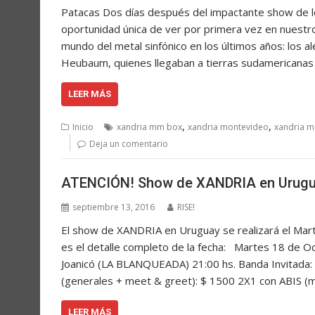
Patacas Dos días después del impactante show de l
oportunidad única de ver por primera vez en nuestro
mundo del metal sinfónico en los últimos años: los a
Heubaum, quienes llegaban a tierras sudamericanas
LEER MÁS
,
,
Inicio
xandria mm box
xandria montevideo
xandria m
Deja un comentario
ATENCIÓN! Show de XANDRIA en Urugua
septiembre 13, 2016
RISE!
El show de XANDRIA en Uruguay se realizará el Mar
es el detalle completo de la fecha: Martes 18 de 
Joanicó (LA BLANQUEADA) 21:00 hs. Banda Invitada:
(generales + meet & greet): $ 1500 2X1 con ABIS (
LEER MÁS