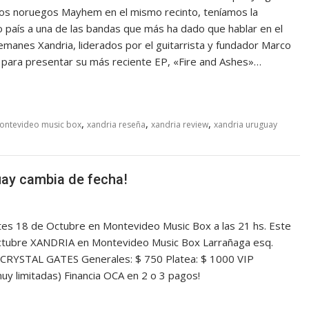
os noruegos Mayhem en el mismo recinto, teníamos la
 país a una de las bandas que más ha dado que hablar en el
lemanes Xandria, liderados por el guitarrista y fundador Marco
 para presentar su más reciente EP, «Fire and Ashes»…
,
,
,
ontevideo music box
xandria reseña
xandria review
xandria uruguay
y cambia de fecha!
tes 18 de Octubre en Montevideo Music Box a las 21 hs. Este
Octubre XANDRIA en Montevideo Music Box Larrañaga esq.
 CRYSTAL GATES Generales: $ 750 Platea: $ 1000 VIP
muy limitadas) Financia OCA en 2 o 3 pagos!