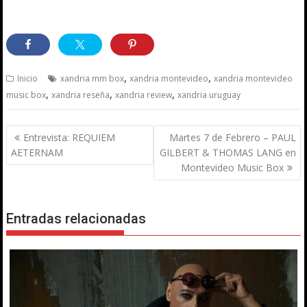
,
,
Inicio
xandria mm box
xandria montevideo
xandria montevideo
,
,
,
music box
xandria reseña
xandria review
xandria uruguay
Navegación
Entrevista: REQUIEM
Martes 7 de Febrero – PAUL
de
AETERNAM
GILBERT & THOMAS LANG en
entradas
Montevideo Music Box
Entradas relacionadas