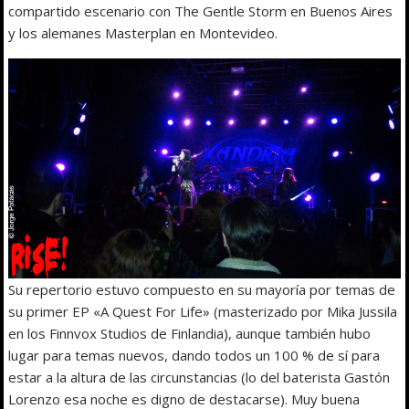
compartido escenario con The Gentle Storm en Buenos Aires
y los alemanes Masterplan en Montevideo.
Su repertorio estuvo compuesto en su mayoría por temas de
su primer EP «A Quest For Life» (masterizado por Mika Jussila
en los Finnvox Studios de Finlandia), aunque también hubo
lugar para temas nuevos, dando todos un 100 % de sí para
estar a la altura de las circunstancias (lo del baterista Gastón
Lorenzo esa noche es digno de destacarse). Muy buena