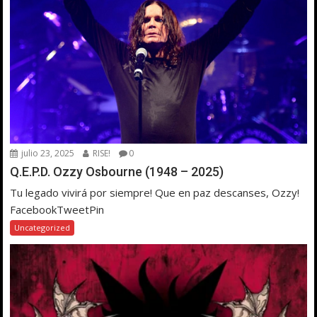
julio 23, 2025
RISE!
0
Q.E.P.D. Ozzy Osbourne (1948 – 2025)
Tu legado vivirá por siempre! Que en paz descanses, Ozzy!
FacebookTweetPin
Uncategorized