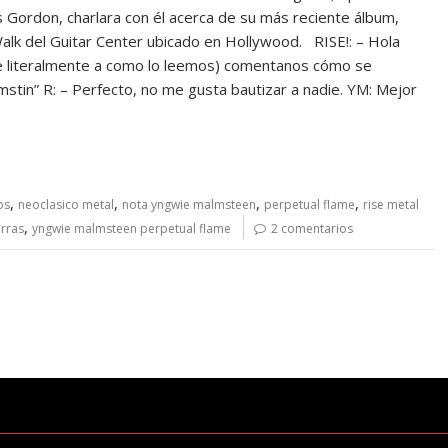
Gordon, charlara con él acerca de su más reciente álbum,
alk del Guitar Center ubicado en Hollywood. RISE!: – Hola
 literalmente a como lo leemos) comentanos cómo se
tin” R: – Perfecto, no me gusta bautizar a nadie. YM: Mejor
,
,
,
,
os
neoclasico metal
nota yngwie malmsteen
perpetual flame
rise metal
,
rras
yngwie malmsteen perpetual flame
2 comentarios