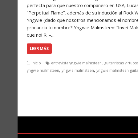
perfecta para que nuestro compañero en USA, Lucas 
“Perpetual Flame”, además de su inducción al Rock W
Yngwie (dado que nosotros mencionamos el nombre
pronuncia tu nombre? Yngwie Malmsteen: “Invei Malms
que no! R: –…
LEER MÁS
,
Inicio
entrevista yngwie malmsteen
guitarristas virtuos
,
,
yngwie malmsteen
yngwie malmsteen
yngwie malmsteen guita