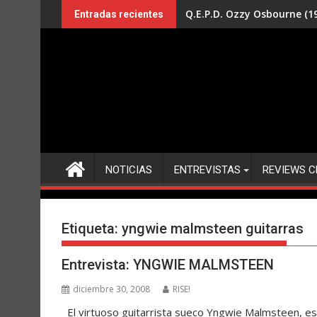
Saltar
Q.E.P.D. Ozzy Osbourne (19
Entradas recientes
al
contenido
NOTICIAS
ENTREVISTAS
REVIEWS C
Etiqueta:
yngwie malmsteen guitarras
Entrevista: YNGWIE MALMSTEEN
diciembre 30, 2008
RISE!
El virtuoso guitarrista sueco Yngwie Malmsteen, es