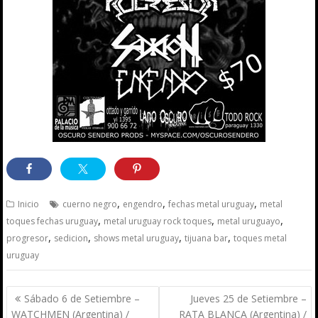
,
,
,
Inicio
cuerno negro
engendro
fechas metal uruguay
metal
,
,
,
toques fechas uruguay
metal uruguay rock toques
metal uruguayo
,
,
,
,
progresor
sedicion
shows metal uruguay
tijuana bar
toques metal
uruguay
Navegación
Sábado 6 de Setiembre –
Jueves 25 de Setiembre –
de
WATCHMEN (Argentina) /
RATA BLANCA (Argentina) /