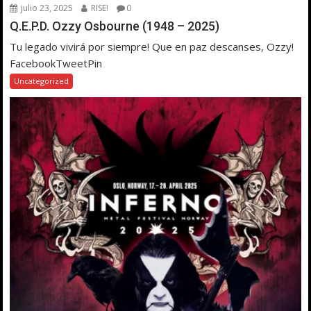
julio 23, 2025
RISE!
0
Q.E.P.D. Ozzy Osbourne (1948 – 2025)
Tu legado vivirá por siempre! Que en paz descanses, Ozzy!
FacebookTweetPin
Uncategorized