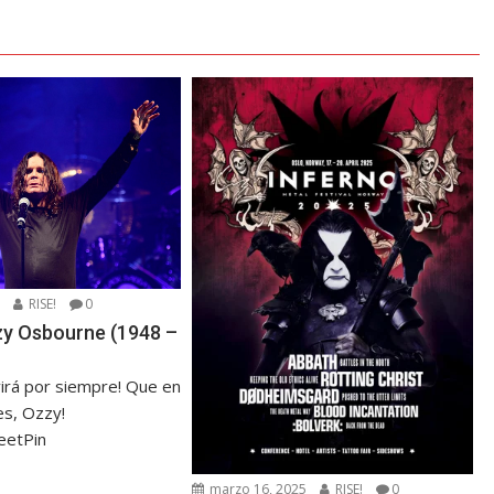
5
RISE!
0
zzy Osbourne (1948 –
virá por siempre! Que en
s, Ozzy!
eetPin
marzo 16, 2025
RISE!
0