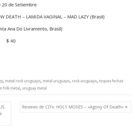
 20 de Setiembre
 DEATH – LAMIDA VAGINAL – MAD LAZY (Brasil)
anta Ana Do Livramento, Brasil)
$ 40
,
,
,
,
zy
metal rock uruguayo
metal uruguayo
rock uruguayo
toques fechas
,
rn folk metal
uruguay metal
US
Reviews de CD’s: HOLY MOSES – «Agony Of Death»
a