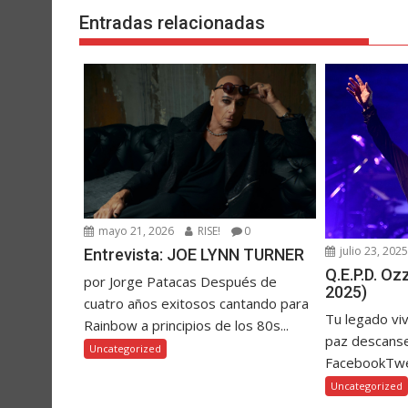
Entradas relacionadas
mayo 21, 2026
RISE!
0
julio 23, 202
Entrevista: JOE LYNN TURNER
Q.E.P.D. O
por Jorge Patacas Después de
2025)
cuatro años exitosos cantando para
Tu legado vi
Rainbow a principios de los 80s...
paz descanse
Uncategorized
FacebookTw
Uncategorized