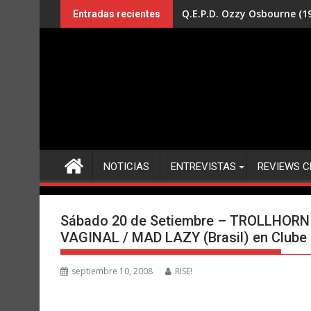
Saltar
Q.E.P.D. Ozzy Osbourne (19
Entradas recientes
al
contenido
NOTICIAS
ENTREVISTAS
REVIEWS C
Sábado 20 de Setiembre – TROLLHORN
VAGINAL / MAD LAZY (Brasil) en Clube C
septiembre 10, 2008
RISE!