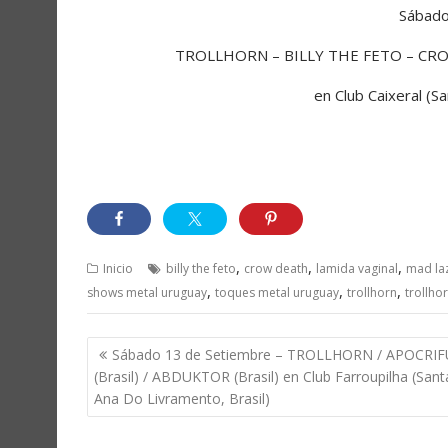
Sábado
TROLLHORN – BILLY THE FETO – CROW
en Club Caixeral (S
,
,
,
Inicio
billy the feto
crow death
lamida vaginal
mad la
,
,
,
shows metal uruguay
toques metal uruguay
trollhorn
trollho
Navegación
Sábado 13 de Setiembre – TROLLHORN / APOCRIF
de
(Brasil) / ABDUKTOR (Brasil) en Club Farroupilha (Sant
entradas
Ana Do Livramento, Brasil)