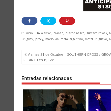
,
,
,
,
Inicio
alakran
craneo
cuerno negro
gustavo rowek
h
,
,
,
,
,
uruguay
jersey
mario ian
metal argentino
metal uruguayo
r
Navegación
Viernes 31 de Octubre – SOUTHERN CROSS / GROW
de
REBIRTH en BJ Bar
entradas
Entradas relacionadas