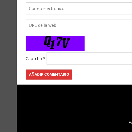
Captcha
*
F