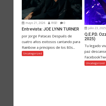
mayo 21, 2026
RISE!
0
julio 23, 202
Entrevista: JOE LYNN TURNER
Q.E.P.D. O
por Jorge Patacas Después de
2025)
cuatro años exitosos cantando para
Tu legado vi
Rainbow a principios de los 80s...
paz descanse
Uncategorized
FacebookTw
Uncategorized