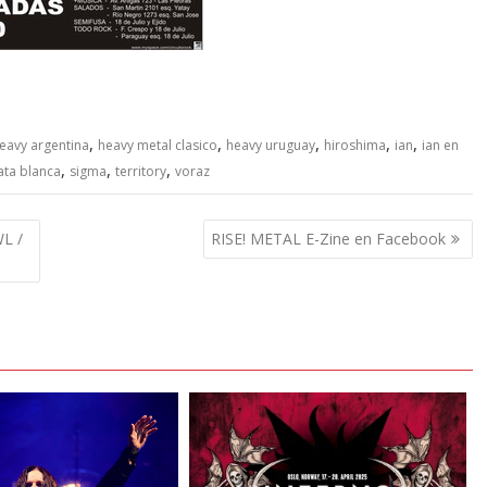
,
,
,
,
,
eavy argentina
heavy metal clasico
heavy uruguay
hiroshima
ian
ian en
,
,
,
ata blanca
sigma
territory
voraz
L /
RISE! METAL E-Zine en Facebook