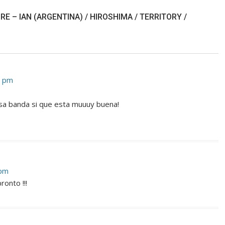
E – IAN (ARGENTINA) / HIROSHIMA / TERRITORY /
3 pm
a banda si que esta muuuy buena!
 pm
onto !!!