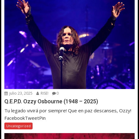
julio 23, 2025
RISE!
0
Q.E.P.D. Ozzy Osbourne (1948 – 2025)
Tu legado vivirá por siempre! Que en paz descanses, Ozzy!
FacebookTweetPin
Uncategorized