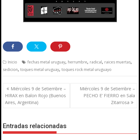
,
,
,
,
Inicio
fechas metal uruguay
herrumbre
radical
raices muertas
,
,
sedicion
toques metal uruguay
toques rock metal uruguayo
Navegación
Miércoles 9 de Setiembre –
Miércoles 9 de Setiembre –
de
HIRAX en Balon Rojo (Buenos
PECHO E’ FIERRO en Sala
entradas
Aires, Argentina)
Zitarrosa
Entradas relacionadas