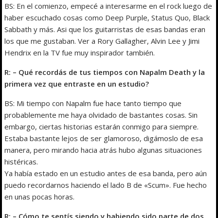
BS: En el comienzo, empecé a interesarme en el rock luego de
haber escuchado cosas como Deep Purple, Status Quo, Black
Sabbath y más. Asi que los guitarristas de esas bandas eran
los que me gustaban. Ver a Rory Gallagher, Alvin Lee y Jimi
Hendrix en la TV fue muy inspirador también.
R: – Qué recordás de tus tiempos con Napalm Death y la
primera vez que entraste en un estudio?
BS: Mi tiempo con Napalm fue hace tanto tiempo que
probablemente me haya olvidado de bastantes cosas. Sin
embargo, ciertas historias estarán conmigo para siempre.
Estaba bastante lejos de ser glamoroso, digámoslo de esa
manera, pero mirando hacia atrás hubo algunas situaciones
histéricas.
Ya había estado en un estudio antes de esa banda, pero aún
puedo recordarnos haciendo el lado B de «Scum». Fue hecho
en unas pocas horas.
R: – Cómo te sentís siendo y habiendo sido parte de dos