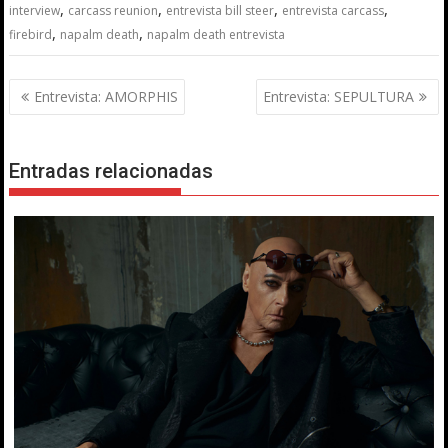
,
,
,
,
interview
carcass reunion
entrevista bill steer
entrevista carcass
,
,
firebird
napalm death
napalm death entrevista
Navegación
Entrevista: AMORPHIS
Entrevista: SEPULTURA
de
entradas
Entradas relacionadas