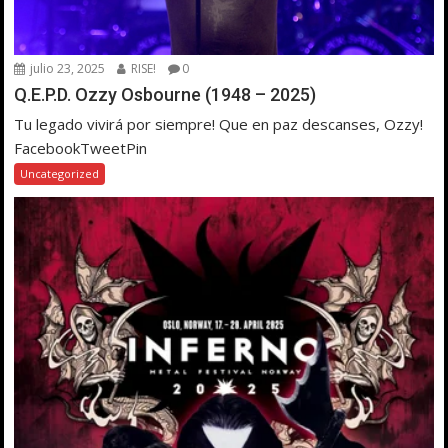
julio 23, 2025
RISE!
0
Q.E.P.D. Ozzy Osbourne (1948 – 2025)
Tu legado vivirá por siempre! Que en paz descanses, Ozzy!
FacebookTweetPin
Uncategorized