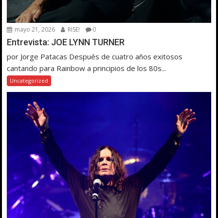
mayo 21, 2026
RISE!
0
Entrevista: JOE LYNN TURNER
por Jorge Patacas Después de cuatro años exitosos
cantando para Rainbow a principios de los 80s...
Uncategorized