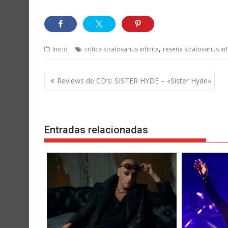
,
Inicio
critica stratovarius infinite
reseña stratovarius inf
Navegación
Reviews de CD’s: SISTER HYDE – «Sister Hyde»
de
entradas
Entradas relacionadas