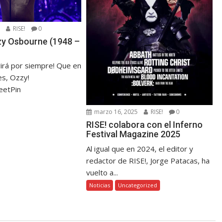
5
RISE!
0
zzy Osbourne (1948 –
virá por siempre! Que en
s, Ozzy!
eetPin
marzo 16, 2025
RISE!
0
RISE! colabora con el Inferno
Festival Magazine 2025
Al igual que en 2024, el editor y
redactor de RISE!, Jorge Patacas, ha
vuelto a...
Noticias
Uncategorized