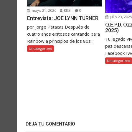
mayo 21, 2026
RISE!
0
julio 23, 202
Entrevista: JOE LYNN TURNER
Q.E.P.D. O
por Jorge Patacas Después de
2025)
cuatro años exitosos cantando para
Tu legado vi
Rainbow a principios de los 80s...
paz descanse
Uncategorized
FacebookTw
Uncategorized
DEJA TU COMENTARIO