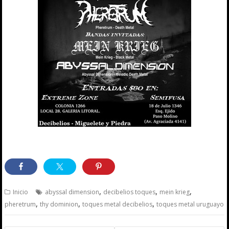
,
,
,
Inicio
abyssal dimension
decibelios toques
mein krieg
,
,
,
pheretrum
thy dominion
toques metal decibelios
toques metal uruguayo