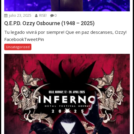
julio 23, 2025
RISE!
0
Q.E.P.D. Ozzy Osbourne (1948 – 2025)
Tu legado vivirá por siempre! Que en paz descanses, Ozzy!
FacebookTweetPin
Uncategorized