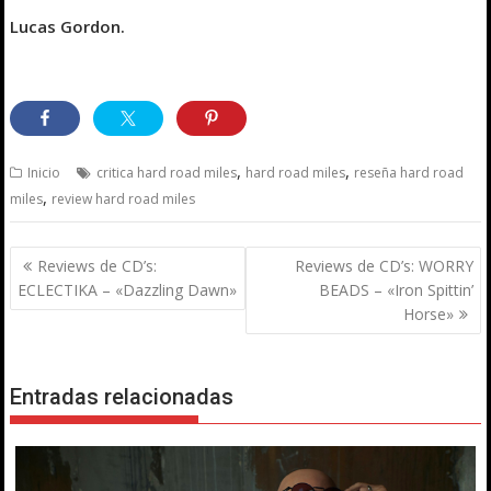
Lucas Gordon.
,
,
Inicio
critica hard road miles
hard road miles
reseña hard road
,
miles
review hard road miles
Navegación
Reviews de CD’s:
Reviews de CD’s: WORRY
de
ECLECTIKA – «Dazzling Dawn»
BEADS – «Iron Spittin’
entradas
Horse»
Entradas relacionadas