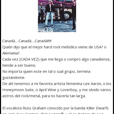
Canadá….Canadá….Canadá!!!!!
Quién dijo que el mejor hard rock melódico viene de USA? o
Alemania?.
Cada vez (CADA VEZ) que me llega o compro algo canadiense,
tiende a ser bueno.
No importa quien este en tal o cual grupo, termina
gustándome.
De ahí tenemos a mi favorita artista femenina Lee Aaron, o los
Honeymoon Suite, o April Wine y Loverboy, y me olvido varios
astros del rock/metal, para no hacerla tan larga.
El vocalista Russ Graham conocido por la banda Killer Dwarfs
se unió al ex-Santers, Rick Lazaroff, y el ex-batero de Lee