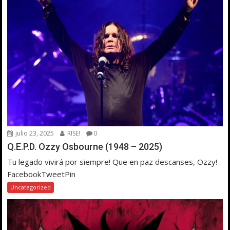
julio 23, 2025
RISE!
0
Q.E.P.D. Ozzy Osbourne (1948 – 2025)
Tu legado vivirá por siempre! Que en paz descanses, Ozzy!
FacebookTweetPin
Uncategorized