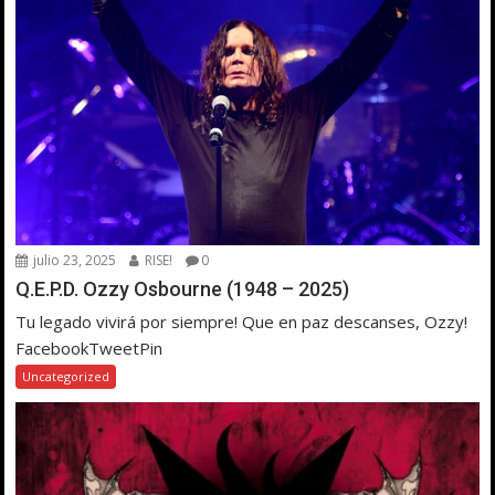
julio 23, 2025
RISE!
0
Q.E.P.D. Ozzy Osbourne (1948 – 2025)
Tu legado vivirá por siempre! Que en paz descanses, Ozzy!
FacebookTweetPin
Uncategorized