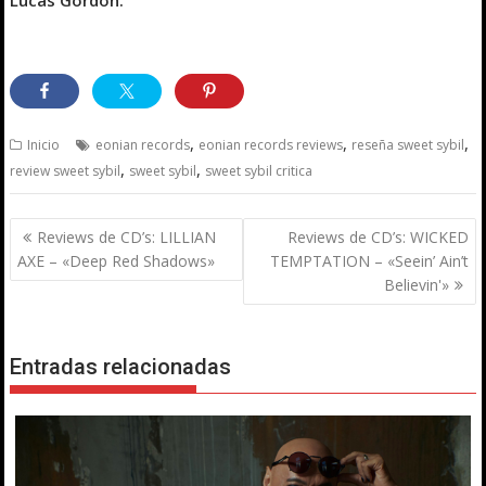
,
,
,
Inicio
eonian records
eonian records reviews
reseña sweet sybil
,
,
review sweet sybil
sweet sybil
sweet sybil critica
Navegación
Reviews de CD’s: LILLIAN
Reviews de CD’s: WICKED
de
AXE – «Deep Red Shadows»
TEMPTATION – «Seein’ Ain’t
entradas
Believin'»
Entradas relacionadas