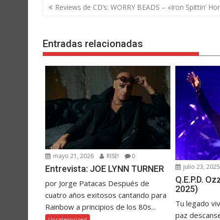
Navegación
Reviews de CD’s: WORRY BEADS – «Iron Spittin’ Ho
de
entradas
Entradas relacionadas
mayo 21, 2026
RISE!
0
julio 23, 202
Entrevista: JOE LYNN TURNER
Q.E.P.D. O
por Jorge Patacas Después de
2025)
cuatro años exitosos cantando para
Tu legado vi
Rainbow a principios de los 80s...
paz descanse
Uncategorized