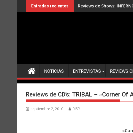
Saltar
Entrevista: JOE LYNN TUR
Entradas recientes
al
contenido
NOTICIAS
ENTREVISTAS
REVIEWS C
Reviews de CD’s: TRIBAL – «Corner Of A
septiembre 2, 2010
RISE!
«Cor