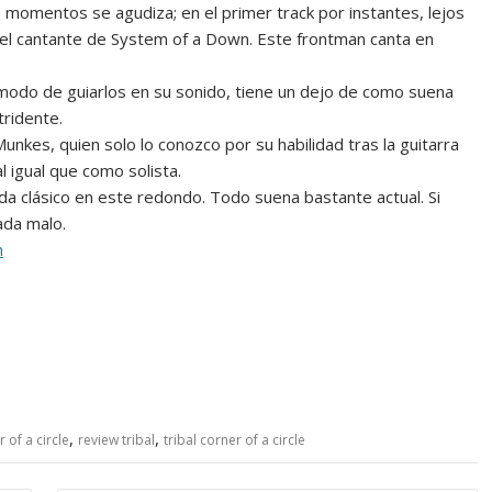
 momentos se agudiza; en el primer track por instantes, lejos
del cantante de System of a Down. Este frontman canta en
 modo de guiarlos en su sonido, tiene un dejo de como suena
tridente.
nkes, quien solo lo conozco por su habilidad tras la guitarra
igual que como solista.
da clásico en este redondo. Todo suena bastante actual. Si
ada malo.
m
,
,
 of a circle
review tribal
tribal corner of a circle