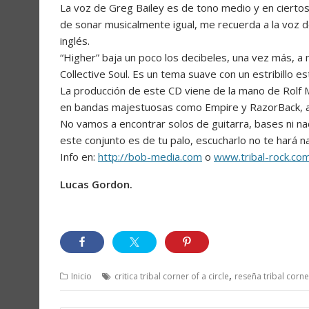
La voz de Greg Bailey es de tono medio y en ciertos
de sonar musicalmente igual, me recuerda a la voz 
inglés.
“Higher” baja un poco los decibeles, una vez más, a
Collective Soul. Es un tema suave con un estribillo es
La producción de este CD viene de la mano de Rolf Mu
en bandas majestuosas como Empire y RazorBack, al 
No vamos a encontrar solos de guitarra, bases ni na
este conjunto es de tu palo, escucharlo no te hará n
Info en:
http://bob-media.com
o
www.tribal-rock.co
Lucas Gordon.
,
Inicio
critica tribal corner of a circle
reseña tribal corner