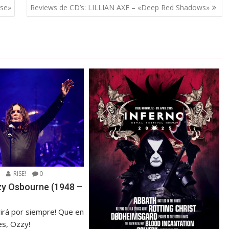
rse»
Reviews de CD’s: LILLIAN AXE – «Deep Red Shadows»
5
RISE!
0
zzy Osbourne (1948 –
virá por siempre! Que en
s, Ozzy!