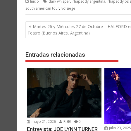
,
,
Inicio
dark whisper
rhapsody argentina
rhapsody bs 
,
south american tour
volziege
Navegación
Martes 26 y Miércoles 27 de Octubre – HALFORD en
de
Teatro (Buenos Aires, Argentina)
entradas
Entradas relacionadas
mayo 21, 2026
RISE!
0
julio 23, 202
Entrevista: JOE LYNN TURNER