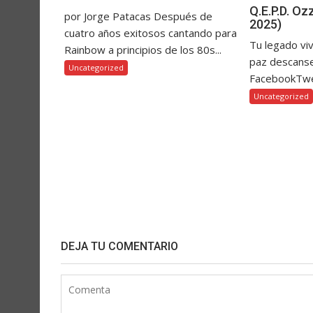
Q.E.P.D. O
por Jorge Patacas Después de
2025)
cuatro años exitosos cantando para
Tu legado vi
Rainbow a principios de los 80s...
paz descanse
Uncategorized
FacebookTw
Uncategorized
DEJA TU COMENTARIO