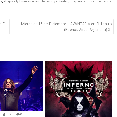
,
,
,
,
as
rhapsody buenos aires
rhapsody el teatro
rhapsody of fire
rhapsody
 El
Miércoles 15 de Diciembre – AVANTASIA en El Teatro
(Buenos Aires, Argentina)
5
RISE!
0