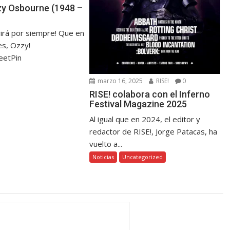
zzy Osbourne (1948 –
virá por siempre! Que en
s, Ozzy!
eetPin
marzo 16, 2025
RISE!
0
RISE! colabora con el Inferno
Festival Magazine 2025
Al igual que en 2024, el editor y
redactor de RISE!, Jorge Patacas, ha
vuelto a...
Noticias
Uncategorized