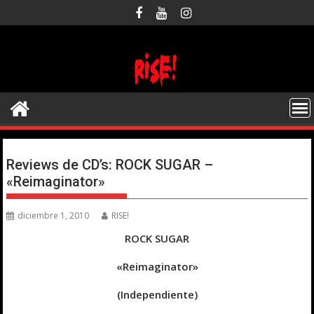
Saltar
al
contenido
Reviews de CD’s: ROCK SUGAR –
«Reimaginator»
diciembre 1, 2010
RISE!
ROCK SUGAR
«Reimaginator»
(Independiente)