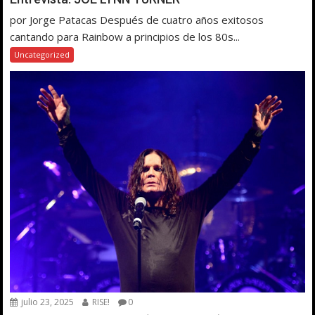
por Jorge Patacas Después de cuatro años exitosos
cantando para Rainbow a principios de los 80s...
Uncategorized
julio 23, 2025
RISE!
0