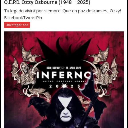
Q.E.P.D. Ozzy Osbourne (1948 – 2025)
Tu legado vivirá por siempre! Que en paz descanses, Ozzy!
FacebookTweetPin
Uncategorized