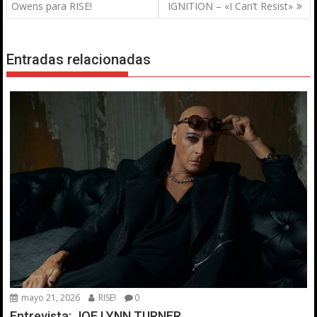
de
Owens para RISE!
IGNITION – «I Can’t Resist»
entradas
Entradas relacionadas
mayo 21, 2026
RISE!
0
Entrevista: JOE LYNN TURNER