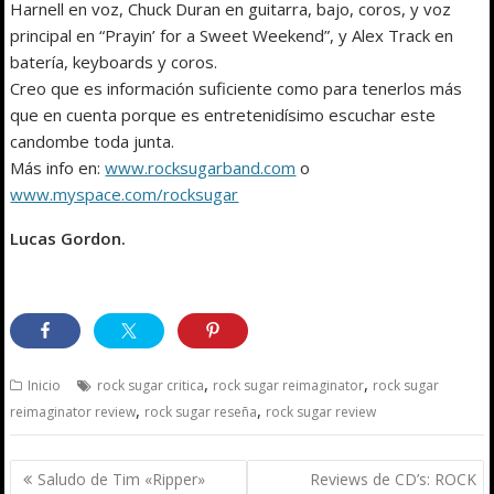
Harnell en voz, Chuck Duran en guitarra, bajo, coros, y voz
principal en “Prayin’ for a Sweet Weekend”, y Alex Track en
batería, keyboards y coros.
Creo que es información suficiente como para tenerlos más
que en cuenta porque es entretenidísimo escuchar este
candombe toda junta.
Más info en:
www.rocksugarband.com
o
www.myspace.com/rocksugar
Lucas Gordon.
,
,
Inicio
rock sugar critica
rock sugar reimaginator
rock sugar
,
,
reimaginator review
rock sugar reseña
rock sugar review
Navegación
Saludo de Tim «Ripper»
Reviews de CD’s: ROCK