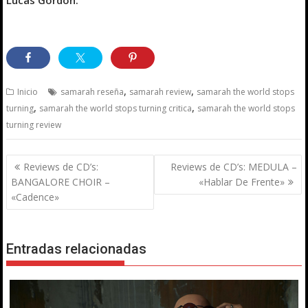
,
,
Inicio
samarah reseña
samarah review
samarah the world stops
,
,
turning
samarah the world stops turning critica
samarah the world stops
turning review
Navegación
Reviews de CD’s:
Reviews de CD’s: MEDULA –
de
BANGALORE CHOIR –
«Hablar De Frente»
entradas
«Cadence»
Entradas relacionadas