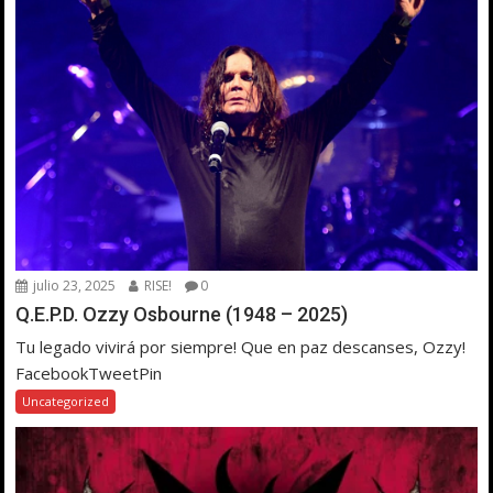
julio 23, 2025
RISE!
0
Q.E.P.D. Ozzy Osbourne (1948 – 2025)
Tu legado vivirá por siempre! Que en paz descanses, Ozzy!
FacebookTweetPin
Uncategorized