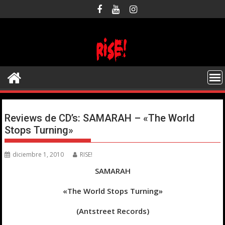
Saltar
al
contenido
Reviews de CD’s: SAMARAH – «The World
Stops Turning»
diciembre 1, 2010
RISE!
SAMARAH
«The World Stops Turning»
(Antstreet Records)