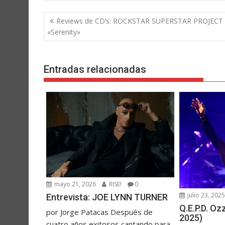
Navegación
Reviews de CD’s: ROCKSTAR SUPERSTAR PROJECT
de
«Serenity»
entradas
Entradas relacionadas
mayo 21, 2026
RISE!
0
julio 23, 202
Entrevista: JOE LYNN TURNER
Q.E.P.D. O
por Jorge Patacas Después de
2025)
cuatro años exitosos cantando para