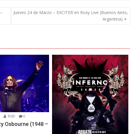
 –
Jueves 24 de Marzo – EXCITER en Roxy Live (Buenos Aires,
Argentina)
5
RISE!
0
zzy Osbourne (1948 –