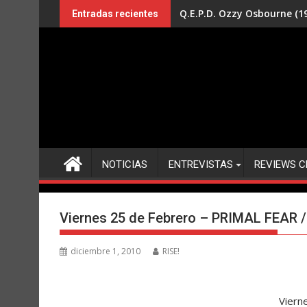
Saltar
Q.E.P.D. Ozzy Osbourne (19
Entradas recientes
al
contenido
NOTICIAS
ENTREVISTAS
REVIEWS C
Viernes 25 de Febrero – PRIMAL FEAR / 
diciembre 1, 2010
RISE!
Viern