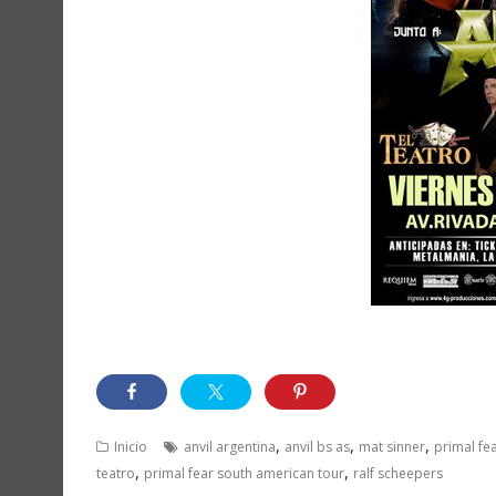
,
,
,
Inicio
anvil argentina
anvil bs as
mat sinner
primal fe
,
,
teatro
primal fear south american tour
ralf scheepers