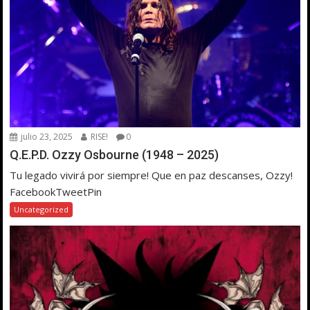
julio 23, 2025
RISE!
0
Q.E.P.D. Ozzy Osbourne (1948 – 2025)
Tu legado vivirá por siempre! Que en paz descanses, Ozzy!
FacebookTweetPin
Uncategorized