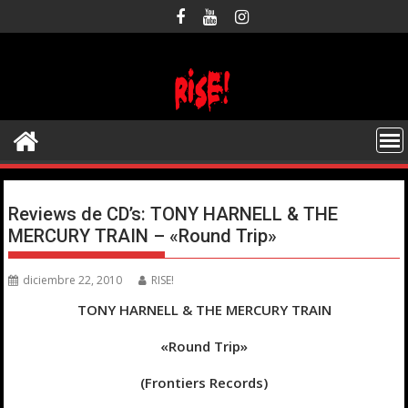
Saltar
al
contenido
Reviews de CD’s: TONY HARNELL & THE
MERCURY TRAIN – «Round Trip»
diciembre 22, 2010
RISE!
TONY HARNELL & THE MERCURY TRAIN
«Round Trip»
(Frontiers Records)