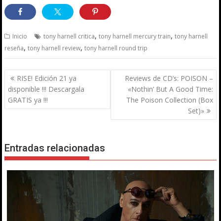
,
,
Inicio
tony harnell critica
tony harnell mercury train
tony harnell
,
,
reseña
tony harnell review
tony harnell round trip
Navegación
RISE! Edición 21 ya
Reviews de CD’s: POISON –
de
disponible !!! Descargala
«Nothin’ But A Good Time:
entradas
GRATIS ya !!!
The Poison Collection (Box
Set)»
Entradas relacionadas